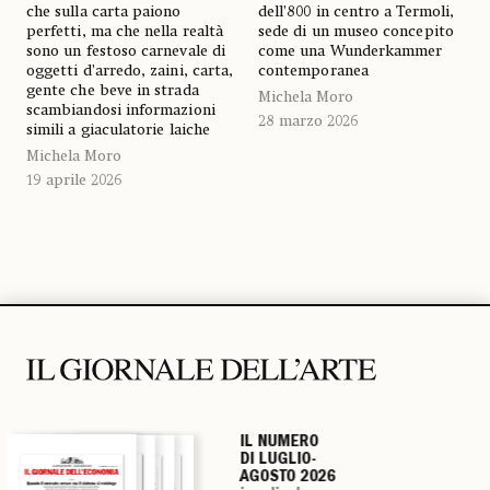
che sulla carta paiono
dell’800 in centro a Termoli,
perfetti, ma che nella realtà
sede di un museo concepito
sono un festoso carnevale di
come una Wunderkammer
oggetti d’arredo, zaini, carta,
contemporanea
gente che beve in strada
Michela Moro
scambiandosi informazioni
28 marzo 2026
simili a giaculatorie laiche
Michela Moro
19 aprile 2026
IL NUMERO
IL NUMERO
IL NUMERO
IL NUMERO
DI LUGLIO-
DI LUGLIO-
DI LUGLIO-
DI LUGLIO-
AGOSTO 2026
AGOSTO 2026
AGOSTO 2026
AGOSTO 2026