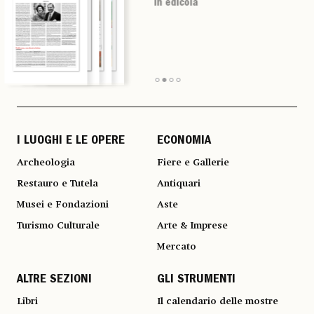
in edicola
in edicola
in edicola
in edicola
I LUOGHI E LE OPERE
ECONOMIA
Archeologia
Fiere e Gallerie
Restauro e Tutela
Antiquari
Musei e Fondazioni
Aste
Turismo Culturale
Arte & Imprese
Mercato
ALTRE SEZIONI
GLI STRUMENTI
Libri
Il calendario delle mostre