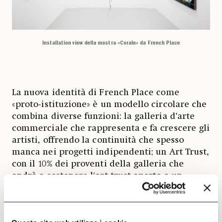
Installation view della mostra «Corale» da French Place
La nuova identità di French Place come
«proto-istituzione» è un modello circolare che
combina diverse funzioni: la galleria d’arte
commerciale che rappresenta e fa crescere gli
artisti, offrendo la continuità che spesso
manca nei progetti indipendenti; un Art Trust,
con
il 10% dei proventi della galleria che
andrà a sostenere l'art trust aperto a un
gruppo di mecenati. Verso fine anno, verrà
eletto un
board of directors
che deciderà la
programmazione delle attività non legate alla