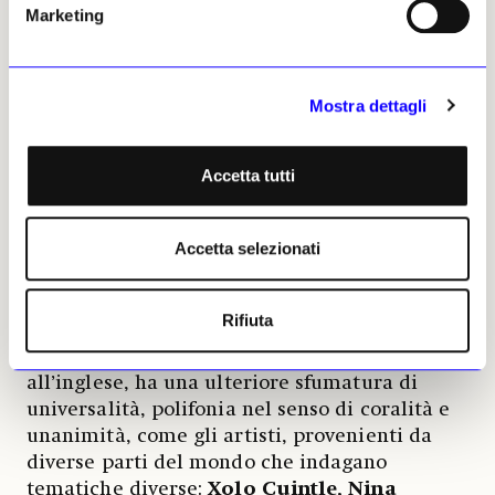
13 artisti amici, seguiti o incontrati durante
Marketing
l'incubazione del nuovo spazio, con un
secondo capitolo previsto per giugno.
L’ispirazione è tratta da
When I Sing
,
Mostra dettagli
Mountains
Dance
, di Irene Solà, edito da
Granta Book, raccontato in modo polifonico,
secondo il concetto di coro: tante voci diverse
Accetta tutti
che, cantando insieme, trasformano la
cacofonia in armonia e creano una "terza
Accetta selezionati
cosa" rispondendo all'ambiente. La mostra
indaga anche il suono, con tre installazioni
sonore sovrapposte che creano cacofonia
Rifiuta
tendente all'armonia se si presta attenzione.
Il termine «corale» in italiano, rispetto
all’inglese, ha una ulteriore sfumatura di
universalità, polifonia nel senso di coralità e
unanimità, come gli artisti, provenienti da
diverse parti del mondo che indagano
tematiche diverse:
Xolo Cuintle, Nina