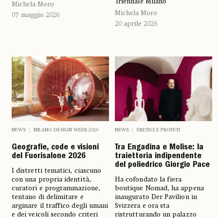
Triennale Milano
Michela Moro
Michela Moro
07 maggio 2026
20 aprile 2026
NEWS
MILANO DESIGN WEEK 2026
NEWS
ERETICI E PROFETI
Geografie, code e visioni
Tra Engadina e Molise: la
del Fuorisalone 2026
traiettoria indipendente
del poliedrico Giorgio Pace
I distretti tematici, ciascuno
con una propria identità,
Ha cofondato la fiera
curatori e programmazione,
boutique Nomad, ha appena
tentano di delimitare e
inaugurato Der Pavilion in
arginare il traffico degli umani
Svizzera e ora sta
e dei veicoli secondo criteri
ristrutturando un palazzo