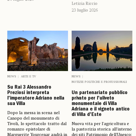
Letizia Riccio
23 luglio 2026
NEWS
ARTE E TV
NEWS
NOTIZIE POLITICHE E PROFESSIONALI
Su Rai 3 Alessandro
Preziosi interpreta
Un partenariato pubblico
l’imperatore Adriano nella
privato per l’uliveto
sua Villa
monumentale di Villa
Adriana e il vigneto antico
Dopo la messa in scena nel
di Villa d’Este
Canopo del monumento di
Tivoli, lo spettacolo tratto dal
Nuova vita per l’agricoltura e
romanzo epistolare di
la pastorizia storica all’interno
Marguerite Yourcenar andrà in
dei siti Patrimonio dell’Unesco;