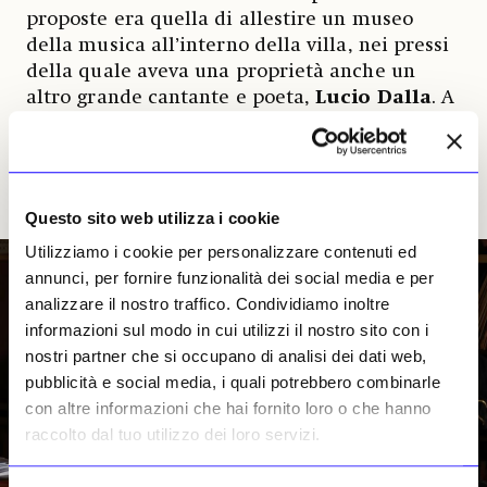
proposte era quella di allestire un museo
della musica all’interno della villa, nei pressi
della quale aveva una proprietà anche un
altro grande cantante e poeta,
Lucio Dalla
. A
Roma, invece, dal 31 gennaio, il MaXXI celebra
l’artista con una mostra dal titolo «
Franco
Battiato. Un’altra vita
», che rimarrà aperta
fino al 26 aprile
.
Questo sito web utilizza i cookie
Utilizziamo i cookie per personalizzare contenuti ed
annunci, per fornire funzionalità dei social media e per
analizzare il nostro traffico. Condividiamo inoltre
informazioni sul modo in cui utilizzi il nostro sito con i
nostri partner che si occupano di analisi dei dati web,
pubblicità e social media, i quali potrebbero combinarle
con altre informazioni che hai fornito loro o che hanno
raccolto dal tuo utilizzo dei loro servizi.