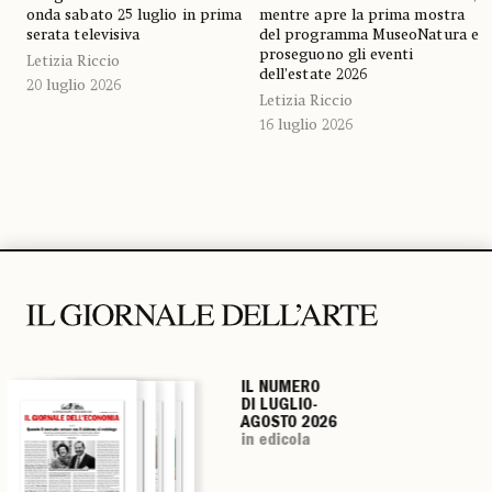
onda sabato 25 luglio in prima
mentre apre la prima mostra
serata televisiva
del programma MuseoNatura e
proseguono gli eventi
Letizia Riccio
dell’estate 2026
20 luglio 2026
Letizia Riccio
16 luglio 2026
IL NUMERO
IL NUMERO
IL NUMERO
IL NUMERO
DI LUGLIO-
DI LUGLIO-
DI LUGLIO-
DI LUGLIO-
AGOSTO 2026
AGOSTO 2026
AGOSTO 2026
AGOSTO 2026
in edicola
in edicola
in edicola
in edicola