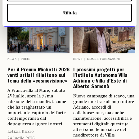
Rifiuta
NEWS
PREMI
NEWS
MUSEI E FONDAZIONI
Per il Premio Michetti 2026
I prossimi progetti per
venti artisti riflettono sul
l’Istituto Autonomo Villa
tema della «cosmovisione»
Adriana e Villa d’Este di
Alberto Samonà
A Francavilla al Mare, sabato
25 luglio, apre la 77ma
Nuove campagne di scavo, una
edizione della manifestazione
grande mostra sull’imperatore
che ha traghettato un
Adriano, accordi di
importante capitolo dell’arte
collaborazione, ma anche
contemporanea dal
manutenzione, accessibilità e
dopoguerra ai giorni nostri
strumenti digitali: queste (e
altre) sono le iniziative del
Letizia Riccio
neodirettore di Villæ
24 luglio 2026