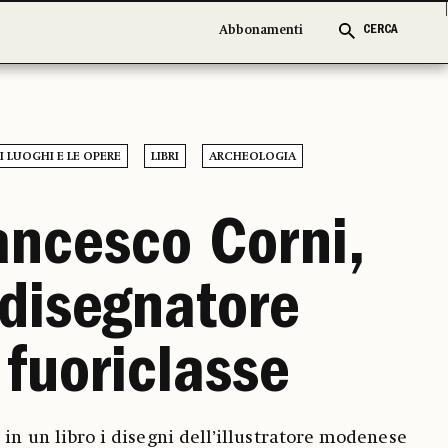
Abbonamenti
Abbonamenti
CERCA
CERCA
I LUOGHI E LE OPERE
LIBRI
ARCHEOLOGIA
ancesco Corni,
disegnatore
fuoriclasse
 in un libro i disegni dell’illustratore modenese