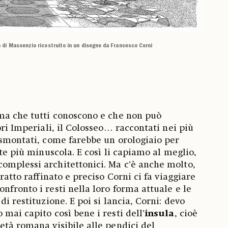
ca di Massenzio ricostruito in un disegno da Francesco Corni
ma che tutti conoscono e che non può
ori Imperiali, il Colosseo… raccontati nei più
 smontati, come farebbe un orologiaio per
ite più minuscola. E così li capiamo al meglio,
omplessi architettonici. Ma c’è anche molto,
tratto raffinato e preciso Corni ci fa viaggiare
nfronto i resti nella loro forma attuale e le
di restituzione. E poi si lancia, Corni: devo
mai capito così bene i resti dell’
insula
, cioè
età romana visibile alle pendici del