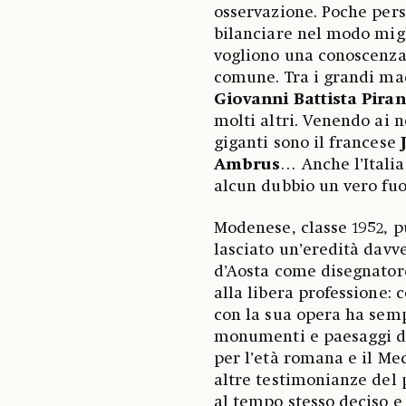
osservazione. Poche per
bilanciare nel modo migli
vogliono una conoscenza,
comune. Tra i grandi ma
Giovanni Battista Piran
molti altri. Venendo ai n
giganti sono il francese
Ambrus
… Anche l’Italia
alcun dubbio un vero fuo
Modenese, classe 1952, p
lasciato un’eredità davve
d’Aosta come disegnatore
alla libera professione: c
con la sua opera ha semp
monumenti e paesaggi dal
per l’età romana e il Med
altre testimonianze del 
al tempo stesso deciso e