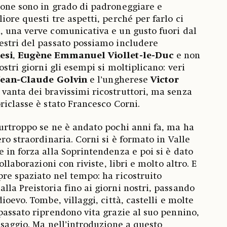
sone sono in grado di padroneggiare e
ore questi tre aspetti, perché per farlo ci
 una verve comunicativa e un gusto fuori dal
estri del passato possiamo includere
esi
,
Eugène Emmanuel Viollet-le-Duc
e non
ostri giorni gli esempi si moltiplicano: veri
Jean-Claude Golvin
e l’ungherese
Victor
 vanta dei bravissimi ricostruttori, ma senza
riclasse è stato Francesco Corni.
urtroppo se ne è andato pochi anni fa, ma ha
ro straordinaria. Corni si è formato in Valle
 in forza alla Soprintendenza e poi si è dato
ollaborazioni con riviste, libri e molto altro. E
re spaziato nel tempo: ha ricostruito
la Preistoria fino ai giorni nostri, passando
ioevo. Tombe, villaggi, città, castelli e molte
passato riprendono vita grazie al suo pennino,
 saggio. Ma nell’introduzione a questo