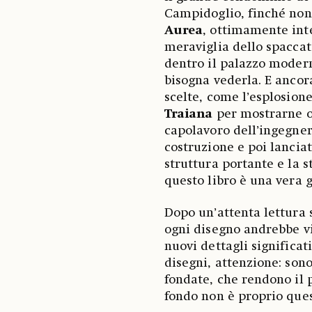
Campidoglio, finché non 
Aurea
, ottimamente inte
meraviglia dello spaccat
dentro il palazzo modern
bisogna vederla. E ancora
scelte, come l’esplosione
Traiana
per mostrarne og
capolavoro dell’ingegner
costruzione e poi lanciato
struttura portante e la 
questo libro è una vera g
Dopo un’attenta lettura 
ogni disegno andrebbe vi
nuovi dettagli significat
disegni, attenzione: son
fondate, che rendono il p
fondo non è proprio ques