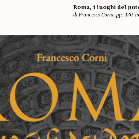
Roma, i luoghi del pot
di Francesco Corni, pp. 420, I