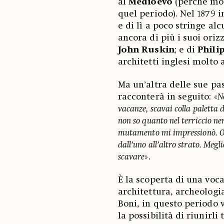
al
Medioevo
(perché mol
quel periodo). Nel 1879 i
e di lì a poco stringe a
ancora di più i suoi oriz
John Ruskin
; e di
Phili
architetti inglesi molto 
Ma un’altra delle sue pa
racconterà in seguito: «
N
vacanze, scavai colla paletta d
non so quanto nel terriccio ne
mutamento mi impressionò. Ogg
dall’uno all’altro strato. Meg
scavare
».
È la scoperta di una voc
architettura, archeologia
Boni, in questo periodo 
la possibilità di riunirli