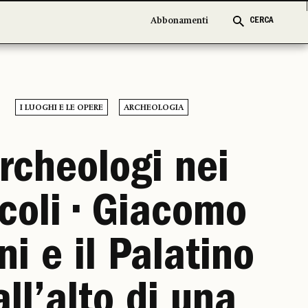
Abbonamenti
Abbonamenti
CERCA
CERCA
I LUOGHI E LE OPERE
ARCHEOLOGIA
rcheologi nei
coli • Giacomo
i e il Palatino
all’alto di una