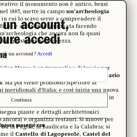
ovativo: il monumento non è antico, bensì
 nel 1885, mette in campo
un’archeologia
, in cui lo scavo serve a comprendere il
 un account,
icio, e allo stesso tempo sta facendo
un’archeologia che ancora non fa quasi
pure accedi
 con questa consapevolezza.
ma
 già un account?
Accedi
i San Marco è un trampolino di lancio per
strazione pubblica e
nel 1888 è già segretario
a
. Ma poi viene promosso ispettore ai
 meridionali d’Italia; e così inizia una nuova
molto proficua. Iniziano anni, una decina, in
Continua
 il Sud Italia, controlla le condizioni dei
segna piante e dettagli architettonici
tro ancora) e organizza restauri. Si muove per
Oppure prosegui con
ra la Puglia, la Basilicata e la Calabria; si
ome il
Castello di Lagopesole
,
Castel del