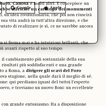
Ruvo
,
Canosa
e molti altri. E concepisce un
Google
Apple
rebbe allestire un catalogo dei monumenti
o, un’idea rivoluzionaria, che poi non riuscirà
 sua vita andrà in tutt’altra direzione, e che
ntato di realizzare (e sì, ce ne sarebbe ancora
 si ferma mai e ha intuizioni brillanti, che
iù avanti rispetto al suo tempo.
a, il cambiamento più sostanziale della sua
 i risultati più soddisfacenti e una grande
to a Roma, a
dirigere gli scavi del Foro
ova stagione, nella quale darà il meglio di sé.
one: qui perdiamo (quasi del tutto) l’esperto
ioevo, e troviamo un nuovo Boni: un eccellente
 e con grande entusiasmo. Ha a disposizione