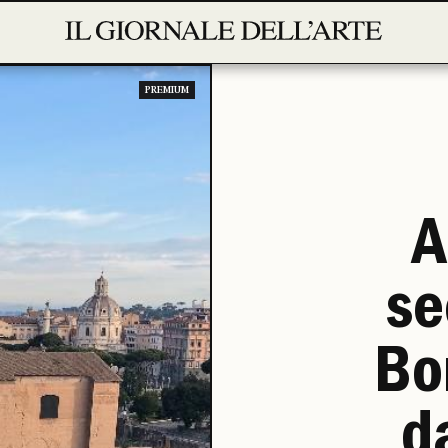
PREMIUM
A
se
Bon
d