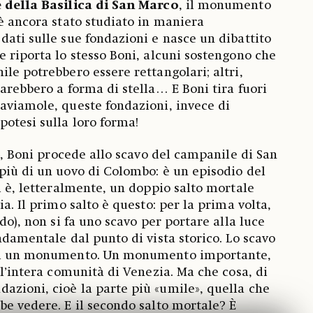
 della Basilica di San Marco
, il monumento
 è ancora stato studiato in maniera
dati sulle sue fondazioni e nasce un dibattito
e riporta lo stesso Boni, alcuni sostengono che
le potrebbero essere rettangolari; altri,
sarebbero a forma di stella… E Boni tira fuori
aviamole, queste fondazioni, invece di
potesi sulla loro forma!
85, Boni procede allo scavo del campanile di San
più di un uovo di Colombo: è un episodio del
i è, letteralmente, un doppio salto mortale
ia. Il primo salto è questo: per la prima volta,
ndo), non si fa uno scavo per portare alla luce
ndamentale dal punto di vista storico. Lo scavo
 di un monumento. Un monumento importante,
 l’intera comunità di Venezia. Ma che cosa, di
zioni, cioè la parte più «umile», quella che
be vedere. E il secondo salto mortale? È