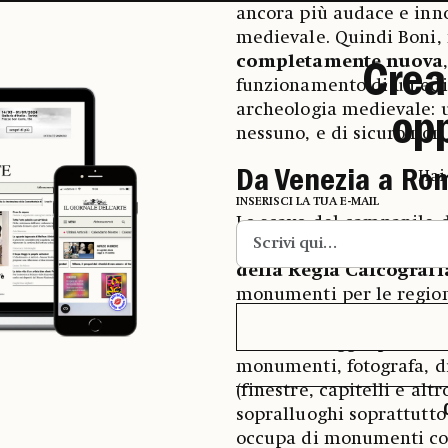
ancora più audace e inn
medievale. Quindi Boni,
completamente nuova
Crea
funzionamento di un edif
archeologia medievale: 
op
nessuno, e di sicuro non
Da Venezia a Ro
Hai
INSERISCI LA TUA E-MAIL
Lo scavo del campanile d
Boni. Entra nell’ammini
della Regia Calcografi
monumenti per le regioni
stagione della sua vita, 
cui Boni viaggia per tutto
monumenti, fotografa, di
(finestre, capitelli e al
sopralluoghi soprattutto t
occupa di monumenti c