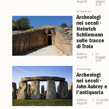
Augenti
giugno
2025
Archeologia
Archeologi
nei secoli •
Heinrich
Schliemann
sulle tracce
di Troia
Andrea
26
Augenti
maggio
2025
Archeologia
Archeologi
nei secoli •
John Aubrey e
l’antiquaria
Andrea
03 aprile
Augenti
2025