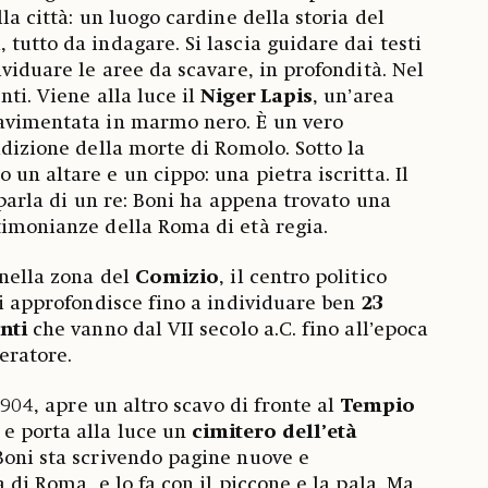
lla città: un luogo cardine della storia del
tutto da indagare. Si lascia guidare dai testi
ividuare le aree da scavare, in profondità. Nel
nti. Viene alla luce il
Niger Lapis
, un’area
pavimentata in marmo nero. È un vero
adizione della morte di Romolo. Sotto la
un altare e un cippo: una pietra iscritta. Il
, parla di un re: Boni ha appena trovato una
timonianze della Roma di età regia.
 nella zona del
Comizio
, il centro politico
 si approfondisce fino a individuare ben
23
nti
che vanno dal VII secolo a.C. fino all’epoca
eratore.
 1904, apre un altro scavo di fronte al
Tempio
e porta alla luce un
cimitero dell’età
 Boni sta scrivendo pagine nuove e
a di Roma, e lo fa con il piccone e la pala. Ma