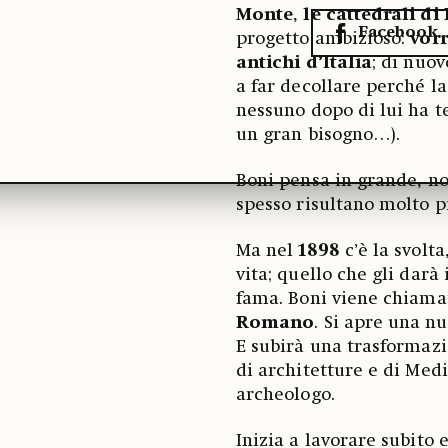
Monte
,
le cattedrali di
Facebook
progetto ambizioso:
vor
antichi d’Italia
; di nuov
a far decollare perché la
nessuno dopo di lui ha te
un gran bisogno…).
Boni pensa in grande, non
spesso risultano molto p
Ma nel
1898
c’è la svolt
vita; quello che gli darà
fama. Boni viene chiama
Romano
. Si apre una nu
E subirà una trasformazi
di architetture e di Med
archeologo.
Inizia a lavorare subito