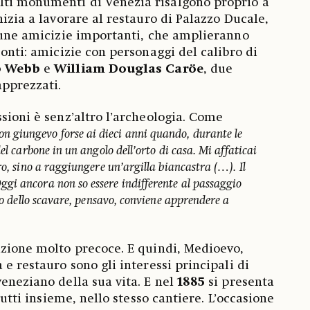
ti monumenti di Venezia risalgono proprio a
nizia a lavorare al restauro di Palazzo Ducale,
lcune amicizie importanti, che amplieranno
zonti: amicizie con personaggi del calibro di
p Webb
e
William Douglas Caröe
, due
apprezzati.
ssioni è senz’altro l’archeologia. Come
on giungevo forse ai dieci anni quando, durante le
el carbone in un angolo dell’orto di casa. Mi affaticai
ro, sino a raggiungere un’argilla biancastra (…). Il
i ancora non so essere indifferente al passaggio
lio dello scavare, pensavo, conviene apprendere a
azione molto precoce. E quindi, Medioevo,
 e restauro sono gli interessi principali di
veneziano della sua vita. E nel
1885
si presenta
 tutti insieme, nello stesso cantiere. L’occasione