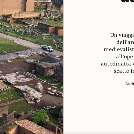
Un viaggi
dell’ar
medievalist
all’ope
autodidatta v
scattò 
Andr