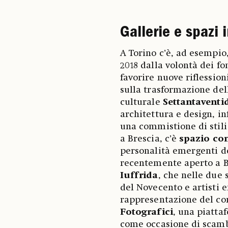
Gallerie e spazi
A Torino c’è, ad esempio
2018 dalla volontà dei fo
favorire nuove riflession
sulla trasformazione de
culturale
Settantaventi
architettura e design, 
una commistione di stili
a Brescia, c’è
spazio co
personalità emergenti d
recentemente aperto a 
Iuffrida
, che nelle due
del Novecento e artisti 
rappresentazione del cor
Fotografici
, una piatta
come occasione di scamb