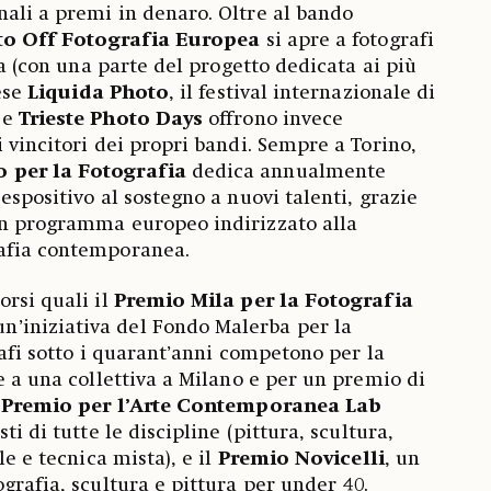
ali a premi in denaro. Oltre al bando
to Off Fotografia Europea
si apre a fotografi
era (con una parte del progetto dedicata ai più
nese
Liquida Photo
, il festival internazionale di
e
Trieste Photo Days
offrono invece
 vincitori dei propri bandi. Sempre a Torino,
 per la Fotografia
dedica annualmente
espositivo al sostegno a nuovi talenti, grazie
un programma europeo indirizzato alla
rafia contemporanea.
orsi quali il
Premio Mila per la Fotografia
un’iniziativa del Fondo Malerba per la
rafi sotto i quarant’anni competono per la
e a una collettiva a Milano e per un premio di
l
Premio per l’Arte Contemporanea Lab
sti di tutte le discipline (pittura, scultura,
le e tecnica mista), e il
Premio Novicelli
, un
ografia, scultura e pittura per under 40.