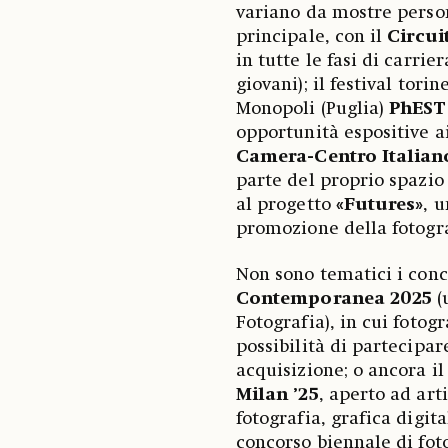
variano da mostre person
principale, con il
Circui
in tutte le fasi di carri
giovani); il festival tori
Monopoli (Puglia)
PhEST
opportunità espositive ai
Camera-Centro Italiano
parte del proprio spazio 
al progetto
«Futures»
, 
promozione della fotog
Non sono tematici i conc
Contemporanea 2025
(
Fotografia), in cui fotog
possibilità di partecipar
acquisizione; o ancora i
Milan ’25
, aperto ad arti
fotografia, grafica digita
concorso biennale di fot