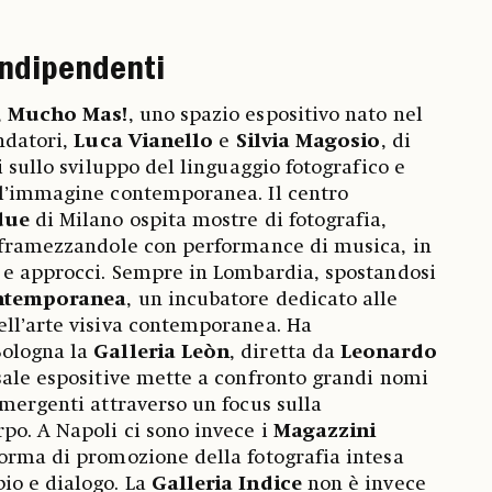
 indipendenti
,
Mucho Mas!
, uno spazio espositivo nato nel
ndatori,
Luca Vianello
e
Silvia Magosio
, di
i sullo sviluppo del linguaggio fotografico e
ll’immagine contemporanea. Il centro
due
di Milano ospita mostre di fotografia,
inframezzandole con performance di musica, in
 e approcci. Sempre in Lombardia, spostandosi
ntemporanea
, un incubatore dedicato alle
ell’arte visiva contemporanea. Ha
Bologna la
Galleria Leòn
, diretta da
Leonardo
 sale espositive mette a confronto grandi nomi
emergenti attraverso un focus sulla
po. A Napoli ci sono invece i
Magazzini
forma di promozione della fotografia intesa
io e dialogo. La
Galleria Indice
non è invece