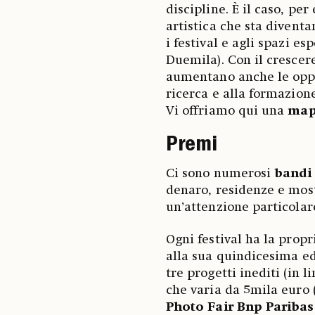
discipline. È il caso, pe
artistica che sta divent
i festival e agli spazi es
Duemila). Con il crescer
aumentano anche le oppor
ricerca e alla formazion
Vi offriamo qui una
map
Premi
Ci sono numerosi
bandi
denaro, residenze e mos
un’attenzione particolare
Ogni festival ha la propr
alla sua quindicesima ed
tre progetti inediti (in 
che varia da 5mila euro 
Photo Fair Bnp Paribas