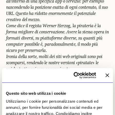
all’interno di una specifica app o servizio: per esempio
nascondendo la posizione esatta di ogni contenuto, il suo
URL. Questo ha ridotto enormemente il potenziale
creativo del mezzo.
Come dice il regista Werner Herzog, la pirateria è la
forma migliore di conservazione. Avere la stessa opera in
formati diversi, su piattaforme diverse, su quanti più
computer possibile è, paradossalmente, il modo più
sicuro per preservarla.
Ironia della sorte, molti dei siti web originali sono poi
scomparsi, rendendo le nostre versioni «piratate» le
uniche testimonianze sopravvissute.
La fine degli anni Novanta e i primi
Duemila coincidono con i primi
esperimenti di lifecasting: penso a Jennifer
Questo sito web utilizza i cookie
Ringley, che a diciannove anni installò una
Utilizziamo i cookie per personalizzare contenuti ed
webcam nella propria stanza al college e,
annunci, per fornire funzionalità dei social media e per
con JenniCam, iniziò a trasmettere la
analizzare il nostro traffico. Condividiamo inoltre