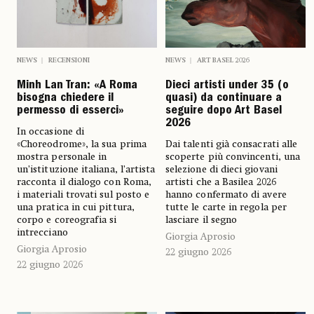
NEWS
RECENSIONI
NEWS
ART BASEL 2026
Minh Lan Tran: «A Roma
Dieci artisti under 35 (o
bisogna chiedere il
quasi) da continuare a
permesso di esserci»
seguire dopo Art Basel
2026
In occasione di
«Choreodrome», la sua prima
Dai talenti già consacrati alle
mostra personale in
scoperte più convincenti, una
un’istituzione italiana, l’artista
selezione di dieci giovani
racconta il dialogo con Roma,
artisti che a Basilea 2026
i materiali trovati sul posto e
hanno confermato di avere
una pratica in cui pittura,
tutte le carte in regola per
corpo e coreografia si
lasciare il segno
intrecciano
Giorgia Aprosio
Giorgia Aprosio
22 giugno 2026
22 giugno 2026