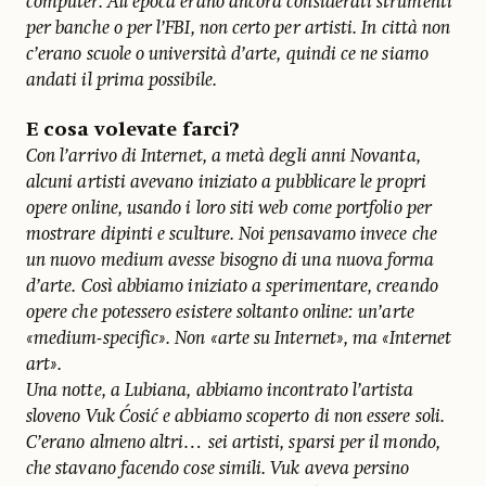
computer. All’epoca erano ancora considerati strumenti
per banche o per l’FBI, non certo per artisti. In città non
c’erano scuole o università d’arte, quindi ce ne siamo
andati il prima possibile.
E cosa volevate farci?
Con l’arrivo di Internet, a metà degli anni Novanta,
alcuni artisti avevano iniziato a pubblicare le propri
opere online, usando i loro siti web come portfolio per
mostrare dipinti e sculture. Noi pensavamo invece che
un nuovo medium avesse bisogno di una nuova forma
d’arte. Così abbiamo iniziato a sperimentare, creando
opere che potessero esistere soltanto online: un’arte
«medium-specific». Non «arte su Internet», ma «Internet
art».
Una notte, a Lubiana, abbiamo incontrato l’artista
sloveno Vuk Ćosić e abbiamo scoperto di non essere soli.
C’erano almeno altri… sei artisti, sparsi per il mondo,
che stavano facendo cose simili. Vuk aveva persino