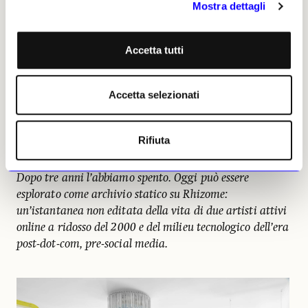
Mostra dettagli
sharing», suggerendo che la vita fosse ormai
inestricabilmente intrecciata con la cultura digitale e la
rete.
Accetta tutti
A differenza del lifecasting, però, non ci interessava
tanto mettere in scena noi stessi quanto rendere
Accetta selezionati
trasparente l’infrastruttura della nostra esistenza
digitale. Il computer era già diventato il luogo in cui
lavoravamo, comunicavamo, gestivamo il denaro,
Rifiuta
costruivamo relazioni. Condividere il computer
significava condividere la vita.
Dopo tre anni l’abbiamo spento. Oggi può essere
esplorato come archivio statico su Rhizome:
un’istantanea non editata della vita di due artisti attivi
online a ridosso del 2000 e del milieu tecnologico dell’era
post-dot-com, pre-social media.