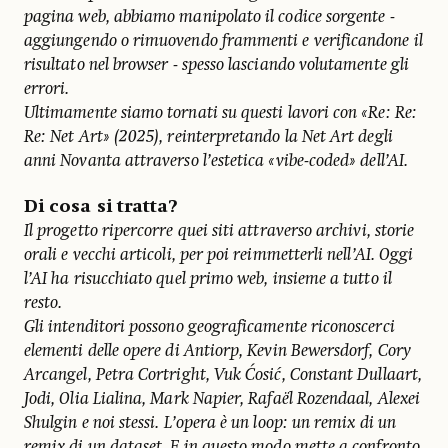
pagina web, abbiamo manipolato il codice sorgente -
aggiungendo o rimuovendo frammenti e verificandone il
risultato nel browser - spesso lasciando volutamente gli
errori.
Ultimamente siamo tornati su questi lavori con «Re: Re:
Re: Net Art» (2025), reinterpretando la Net Art degli
anni Novanta attraverso l’estetica «vibe-coded» dell’AI.
Di cosa si tratta?
Il progetto ripercorre quei siti attraverso archivi, storie
orali e vecchi articoli, per poi reimmetterli nell’AI. Oggi
l’AI ha risucchiato quel primo web, insieme a tutto il
resto.
Gli intenditori possono geograficamente riconoscerci
elementi delle opere di Antiorp, Kevin Bewersdorf, Cory
Arcangel, Petra Cortright, Vuk Ćosić, Constant Dullaart,
Jodi, Olia Lialina, Mark Napier, Rafaël Rozendaal, Alexei
Shulgin e noi stessi. L’opera è un loop: un remix di un
remix di un dataset. E in questo modo mette a confronto