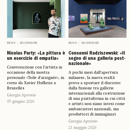
NEWS
RECENSIONI
NEWS
RECENSIONI
Nicolas Party: «La pittura è
Consonni Radziszewski: «Il
un esercizio di empatia»
sogno di una galleria post-
nazionale»
Conversazione con l’artista in
occasione della mostra
A pochi mesi dall’apertura
personale «Toile d’araignée», in
milanese, la nuova realtà
corso da Xavier Hufkens a
prova a spostare il discorso:
Bruxelles
dalla fusione tra gallerie
internazionali alla costruzione
Giorgia Aprosio
di una piattaforma in cui città
05 giugno 2026
e artisti non siano intesi come
ambasciatori nazionali, ma
produttori di immaginari
Giorgia Aprosio
21 maggio 2026