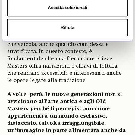
collecting è sempre più diffuso: l’opera, che
Accetta selezionati
sia antica o contemporanea, spesso è scelta su
base personale per motivazioni legate al
gusto, a una risposta immediata all’opera, o a
Rifiuta
un interesse per l’artista. L’oggetto è spesso
apprezzato per il suo racconto, per l’identità
che veicola, anche quando complessa e
stratificata. In questo contesto, è
fondamentale che una fiera come Frieze
Masters offra narrazioni e chiavi di lettura
che rendano accessibili e interessanti anche
le opere legate alla tradizione.
A volte, però, le nuove generazioni non si
avvicinano all’arte antica e agli Old
Masters perché li percepiscono come
appartenenti a un mondo esclusivo,
distaccato, talvolta irraggiungibile,
un’immagine in parte alimentata anche da