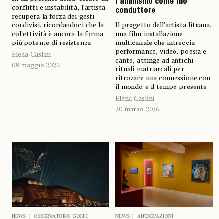
l’animismo come filo
conflitti e instabilità, l’artista
conduttore
recupera la forza dei gesti
condivisi, ricordandoci che la
Il progetto dell’artista lituana,
collettività è ancora la forma
una film installazione
più potente di resistenza
multicanale che intreccia
performance, video, poesia e
Elena Caslini
canto, attinge ad antichi
08 maggio 2026
rituali matriarcali per
ritrovare una connessione con
il mondo e il tempo presente
Elena Caslini
20 marzo 2026
NEWS
OSSERVATORIO GOLFO
NEWS
ANTICIPAZIONI