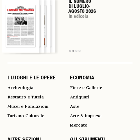
IL NUMERO
IL NUMERO
IL NUMERO
IL NUMERO
DI LUGLIO-
DI LUGLIO-
DI LUGLIO-
DI LUGLIO-
AGOSTO 2026
AGOSTO 2026
AGOSTO 2026
AGOSTO 2026
in edicola
in edicola
in edicola
in edicola
I LUOGHI E LE OPERE
ECONOMIA
Archeologia
Fiere e Gallerie
Restauro e Tutela
Antiquari
Musei e Fondazioni
Aste
Turismo Culturale
Arte & Imprese
Mercato