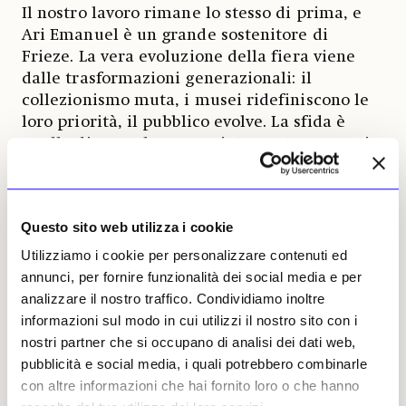
Il nostro lavoro rimane lo stesso di prima, e
Ari Emanuel è un grande sostenitore di
Frieze. La vera evoluzione della fiera viene
dalle trasformazioni generazionali: il
collezionismo muta, i musei ridefiniscono le
loro priorità, il pubblico evolve. La sfida è
quella di saper leggere e interpretare questi
cambiamenti, mantenendo però salda la
missione culturale della fiera.
Questo sito web utilizza i cookie
In che modo pensa si possa affrontare
questa sfida, soprattutto ora che il format
Utilizziamo i cookie per personalizzare contenuti ed
stesso delle fiere, in generale, sta iniziando
annunci, per fornire funzionalità dei social media e per
a mostrare le sue fragilità?
analizzare il nostro traffico. Condividiamo inoltre
Rendendo la fiera il più flessibile possibile e
informazioni sul modo in cui utilizzi il nostro sito con i
abbracciando una strategia curatoriale
nostri partner che si occupano di analisi dei dati web,
dinamica. Le «Curated Sections», Spotlight,
pubblicità e social media, i quali potrebbero combinarle
Studio e Reflections, che ogni anno possono
con altre informazioni che hai fornito loro o che hanno
cambiare tema e sono curate da grandi