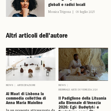
globali e radici locali
Monica Trigona
09 luglio 2025
Altri articoli dell'autore
NEWS
ANTICIPAZIONI
NEWS
BIENNALE ARTE DI VENEZIA 2026
Al Maat di Lisbona la
commedia collettiva di
Il Padiglione della Lituania
Anna Maria Maiolino
alla Biennale di Venezia
2026: Eglė Budvytytė e
In un presente attraversato da