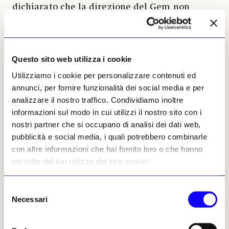
dichiarato che la direzione del Gem non
ritiene che sia il momento adatto per una
sontuosa cerimonia di apertura. In questo
contesto, l’apertura parziale è un motivo
significativo di celebrazione, soprattutto se si
Questo sito web utilizza i cookie
considera l’interesse mondiale per il passato
Utilizziamo i cookie per personalizzare contenuti ed
faraonico del Paese. Anche se il corredo di
annunci, per fornire funzionalità dei social media e per
Tutankhamon non è ancora stato esposto, il
analizzare il nostro traffico. Condividiamo inoltre
museo può ora iniziare ad accogliere alcuni
informazioni sul modo in cui utilizzi il nostro sito con i
dei 15 milioni di turisti che ogni anno visitano
nostri partner che si occupano di analisi dei dati web,
Giza, una fonte di reddito necessaria oltre che
pubblicità e social media, i quali potrebbero combinarle
un motivo di orgoglio nazionale.
con altre informazioni che hai fornito loro o che hanno
raccolto dal tuo utilizzo dei loro servizi.
Melissa Gronlund, 30 ottobre
2024 | © Riproduzione
Selezione
riservata
Necessari
del
consenso