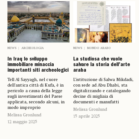
NEWS
ARCHEOLOGIA
NEWS
MONDO ARABO
In Iraq lo sviluppo
La studiosa che vuole
immobiliare minaccia
salvare la storia dell’arte
importanti siti archeologici
araba
Tell Al Sayyagh, nel cuore
L’istituzione di Salwa Mikdadi,
dell’antica città di Kufa, è in
con sede ad Abu Dhabi, sta
pericolo a causa della legge
digitalizzando e catalogando
sugli investimenti del Paese
decine di migliaia di
applicata, secondo alcuni, in
documenti e manufatti
modo improprio
Melissa Gronlund
Melissa Gronlund
15 aprile 2025
12 maggio 2025