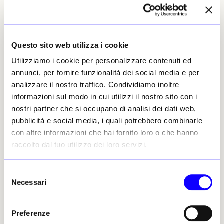
Cecilia Paccagnella
Questo sito web utilizza i cookie
Leggi i suoi articoli
Utilizziamo i cookie per personalizzare contenuti ed
annunci, per fornire funzionalità dei social media e per
analizzare il nostro traffico. Condividiamo inoltre
Altri articoli dell'autore
informazioni sul modo in cui utilizzi il nostro sito con i
nostri partner che si occupano di analisi dei dati web,
pubblicità e social media, i quali potrebbero combinarle
con altre informazioni che hai fornito loro o che hanno
raccolto dal tuo utilizzo dei loro servizi.
Selezione
Necessari
del
consenso
NEWS
ANTICIPAZIONI
NEWS
NOTIZIE POLITICHE E PROFESSIONALI
Preferenze
La luce di Bruna Esposito
illumina gli spazi di
L’arte contemporanea fa