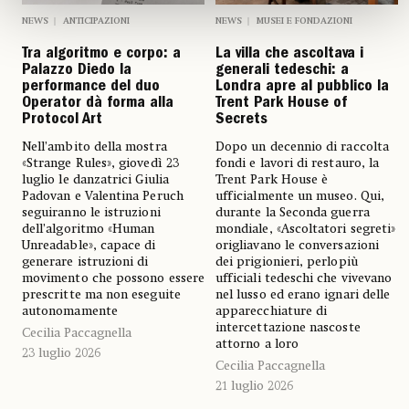
NEWS
ANTICIPAZIONI
NEWS
MUSEI E FONDAZIONI
Tra algoritmo e corpo: a
La villa che ascoltava i
Palazzo Diedo la
generali tedeschi: a
performance del duo
Londra apre al pubblico la
Operator dà forma alla
Trent Park House of
Protocol Art
Secrets
Nell’ambito della mostra
Dopo un decennio di raccolta
«Strange Rules», giovedì 23
fondi e lavori di restauro, la
luglio le danzatrici Giulia
Trent Park House è
Padovan e Valentina Peruch
ufficialmente un museo. Qui,
seguiranno le istruzioni
durante la Seconda guerra
dell’algoritmo «Human
mondiale, «Ascoltatori segreti»
Unreadable», capace di
origliavano le conversazioni
generare istruzioni di
dei prigionieri, perlopiù
movimento che possono essere
ufficiali tedeschi che vivevano
prescritte ma non eseguite
nel lusso ed erano ignari delle
autonomamente
apparecchiature di
intercettazione nascoste
Cecilia Paccagnella
attorno a loro
23 luglio 2026
Cecilia Paccagnella
21 luglio 2026