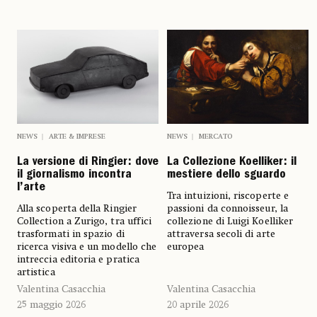
NEWS
ARTE & IMPRESE
NEWS
MERCATO
La versione di Ringier: dove
La Collezione Koelliker: il
il giornalismo incontra
mestiere dello sguardo
l’arte
Tra intuizioni, riscoperte e
Alla scoperta della Ringier
passioni da connoisseur, la
Collection a Zurigo, tra uffici
collezione di Luigi Koelliker
trasformati in spazio di
attraversa secoli di arte
ricerca visiva e un modello che
europea
intreccia editoria e pratica
artistica
Valentina Casacchia
Valentina Casacchia
25 maggio 2026
20 aprile 2026