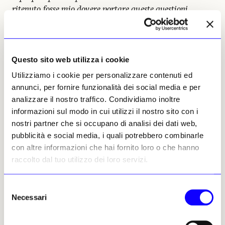
ritenuto fosse mio dovere portare queste questioni
all’attenzione della governance, affinché potessero essere
valutate e affrontate attraverso i canali istituzionali
competenti. Tuttavia, questo gesto ha innescato una
reazione che ha portato alla cessazione anticipata del
Questo sito web utilizza i cookie
mio contratto, senza che le problematiche segnalate
Utilizziamo i cookie per personalizzare contenuti ed
venissero realmente esaminate nel merito
».
annunci, per fornire funzionalità dei social media e per
analizzare il nostro traffico. Condividiamo inoltre
All’indomani del licenziamento di Viola 140
informazioni sul modo in cui utilizzi il nostro sito con i
tra artisti, curatori, critici, direttori di museo
nostri partner che si occupano di analisi dei dati web,
e personalità del mondo della cultura
pubblicità e social media, i quali potrebbero combinarle
avevano inviato una lettera al Cda del Mambo
con altre informazioni che hai fornito loro o che hanno
chiedendo spiegazioni «
pubbliche, chiare e ben
raccolto dal tuo utilizzo dei loro servizi.
motivate
» in merito all’allontanamento del
dirigente. La lettera sottolineava che
Selezione
«
comunicare senza spiegare e chiudere gli spazi di
Necessari
del
dialogo equivale ad assumere una posizione autoritaria
consenso
che erode la fiducia e mina la legittimità del museo agli