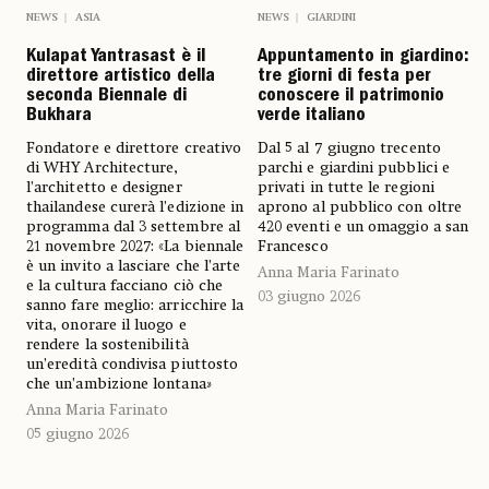
NEWS
GIARDINI
NEWS
ASIA
Appuntamento in giardino:
Kulapat Yantrasast è il
tre giorni di festa per
direttore artistico della
conoscere il patrimonio
seconda Biennale di
verde italiano
Bukhara
Dal 5 al 7 giugno trecento
Fondatore e direttore creativo
parchi e giardini pubblici e
di WHY Architecture,
privati in tutte le regioni
l’architetto e designer
aprono al pubblico con oltre
thailandese curerà l’edizione in
420 eventi e un omaggio a san
programma dal 3 settembre al
Francesco
21 novembre 2027: «La biennale
è un invito a lasciare che l’arte
Anna Maria Farinato
e la cultura facciano ciò che
03 giugno 2026
sanno fare meglio: arricchire la
vita, onorare il luogo e
rendere la sostenibilità
un’eredità condivisa piuttosto
che un’ambizione lontana
»
Anna Maria Farinato
05 giugno 2026