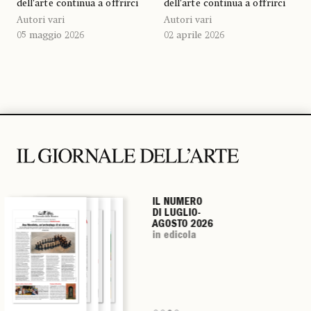
dell’arte continua a offrirci
dell’arte continua a offrirci
Autori vari
Autori vari
05 maggio 2026
02 aprile 2026
IL NUMERO
IL NUMERO
IL NUMERO
IL NUMERO
DI LUGLIO-
DI LUGLIO-
DI LUGLIO-
DI LUGLIO-
AGOSTO 2026
AGOSTO 2026
AGOSTO 2026
AGOSTO 2026
in edicola
in edicola
in edicola
in edicola