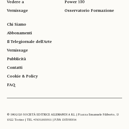
Vedere a
Power 100
Vernissage
Osservatorio Formazione
Chi Siamo
Abbonamenti
Il Telegiornale dell'Arte
Vernissage
Pubblicità
Contatti
Cookie & Policy
FAQ
© 1983-2026 SOCIETÀ EDITRICE ALLEMANDI A R.L. | Piazza Emanuele Filiberto, 13
10122 Torino | TEL. +39.011.819.9111 | P.IVA 13153930014