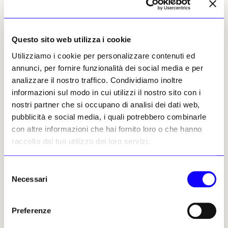
testimoniata solo da un folto e bellissimo
numero di disegni preparatori, che mostrano
la vicinanza di Cecco alla grafica di Bilivert,
specie per la maniera frenetica
Questo sito web utilizza i cookie
nell’abbozzare le immagini sul foglio, tramite
Utilizziamo i cookie per personalizzare contenuti ed
un linearismo franto e convulso.
annunci, per fornire funzionalità dei social media e per
analizzare il nostro traffico. Condividiamo inoltre
I
l rapporto con i disegni è
infatti
un punto
informazioni sul modo in cui utilizzi il nostro sito con i
importante in questi volumi
: se il catalogo
nostri partner che si occupano di analisi dei dati web,
delle opere comprende oltre settanta dipinti
pubblicità e social media, i quali potrebbero combinarle
(con schede molto puntuali riguardo la
con altre informazioni che hai fornito loro o che hanno
provenienza, passaggi sul mercato antiquario,
raccolto dal tuo utilizzo dei loro servizi.
riferimenti documentari e bibliografia
completa, includendo anche le opere
Selezione
respinte), il catalogo della grafica annovera
Necessari
del
oltre quattrocento disegni, dove si evidenzia
consenso
quello «
spirito ed una espressione maravigliosa
eccedente ogni umana credenza
», lodata da
Preferenze
Francesco Maria Niccolò Gabburri. Nelle opere