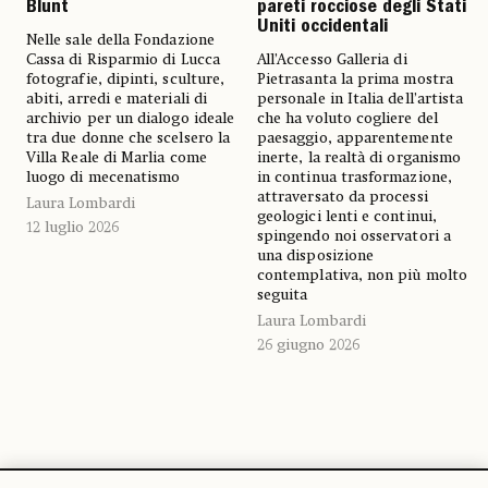
pareti rocciose degli Stati
Blunt
Uniti occidentali
Nelle sale della Fondazione
All’Accesso Galleria di
Cassa di Risparmio di Lucca
Pietrasanta la prima mostra
fotografie, dipinti, sculture,
personale in Italia dell’artista
abiti, arredi e materiali di
che ha voluto cogliere del
archivio per un dialogo ideale
paesaggio, apparentemente
tra due donne che scelsero la
inerte, la realtà di organismo
Villa Reale di Marlia come
in continua trasformazione,
luogo di mecenatismo
attraversato da processi
Laura Lombardi
geologici lenti e continui,
12 luglio 2026
spingendo noi osservatori a
una disposizione
contemplativa, non più molto
seguita
Laura Lombardi
26 giugno 2026