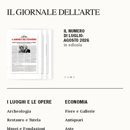
IL NUMERO
IL NUMERO
IL NUMERO
IL NUMERO
DI LUGLIO-
DI LUGLIO-
DI LUGLIO-
DI LUGLIO-
AGOSTO 2026
AGOSTO 2026
AGOSTO 2026
AGOSTO 2026
in edicola
in edicola
in edicola
in edicola
I LUOGHI E LE OPERE
ECONOMIA
Archeologia
Fiere e Gallerie
Restauro e Tutela
Antiquari
Musei e Fondazioni
Aste