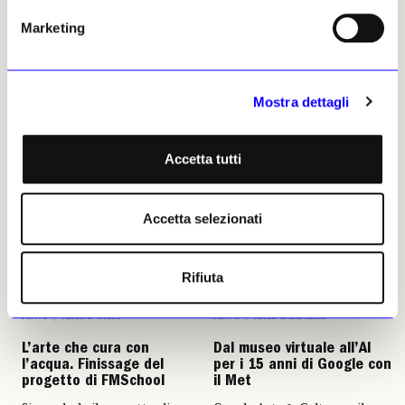
relazione artisti, designer,
programma formerà curatori,
Marketing
astronomi e ricercatori
conservatori e manager
attraverso un percorso
museali nell’ambito della
condiviso di ricerca e
strategia nazionale di sviluppo
produzione culturale
del settore culturale
Rosalba Cignetti
Rosalba Cignetti
Mostra dettagli
31 luglio 2026
31 luglio 2026
Accetta tutti
Accetta selezionati
Rifiuta
NEWS
ARTE E CURA
NEWS
ARTE & IMPRESE
L’arte che cura con
Dal museo virtuale all’AI
l’acqua. Finissage del
per i 15 anni di Google con
progetto di FMSchool
il Met