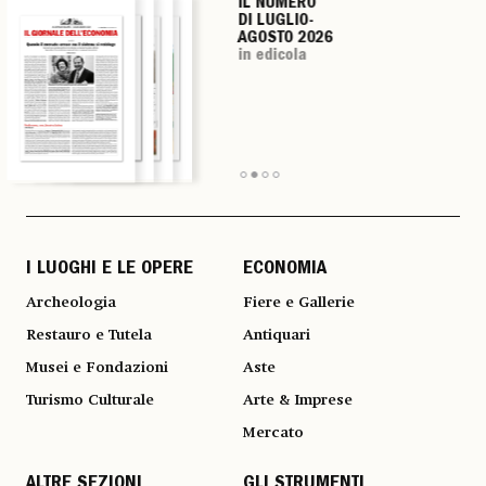
IL NUMERO
IL NUMERO
IL NUMERO
IL NUMERO
DI LUGLIO-
DI LUGLIO-
DI LUGLIO-
DI LUGLIO-
AGOSTO 2026
AGOSTO 2026
AGOSTO 2026
AGOSTO 2026
in edicola
in edicola
in edicola
in edicola
I LUOGHI E LE OPERE
ECONOMIA
Archeologia
Fiere e Gallerie
Restauro e Tutela
Antiquari
Musei e Fondazioni
Aste
Turismo Culturale
Arte & Imprese
Mercato
ALTRE SEZIONI
GLI STRUMENTI