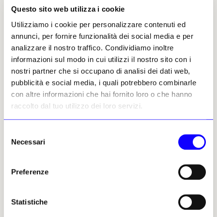
Questo sito web utilizza i cookie
Altri articoli dell'autore
Utilizziamo i cookie per personalizzare contenuti ed
annunci, per fornire funzionalità dei social media e per
analizzare il nostro traffico. Condividiamo inoltre
informazioni sul modo in cui utilizzi il nostro sito con i
nostri partner che si occupano di analisi dei dati web,
pubblicità e social media, i quali potrebbero combinarle
con altre informazioni che hai fornito loro o che hanno
raccolto dal tuo utilizzo dei loro servizi.
NEWS
FORMAZIONE
NEWS
FORMAZIONE
Selezione
L’Università di Palermo al
In Arabia Saudita, SOAS
Necessari
del
Museo della Specola
forma i professionisti dei
consenso
musei
Con Cultural Constellations,
Preferenze
aperta fino al 14 settembre al
La Museums Commission
Museo della Specola,
saudita e SOAS University of
l’Università di Palermo
London lanciano il Master of
inaugura il primo esito di
Arts in Museum Studies in
Statistiche
Lessons from Space,
collaborazione con due
programma che mette in
università del Paese. Il