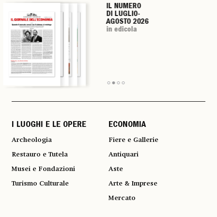
IL NUMERO
IL NUMERO
IL NUMERO
IL NUMERO
DI LUGLIO-
DI LUGLIO-
DI LUGLIO-
DI LUGLIO-
AGOSTO 2026
AGOSTO 2026
AGOSTO 2026
AGOSTO 2026
in edicola
in edicola
in edicola
in edicola
I LUOGHI E LE OPERE
ECONOMIA
Archeologia
Fiere e Gallerie
Restauro e Tutela
Antiquari
Musei e Fondazioni
Aste
Turismo Culturale
Arte & Imprese
Mercato