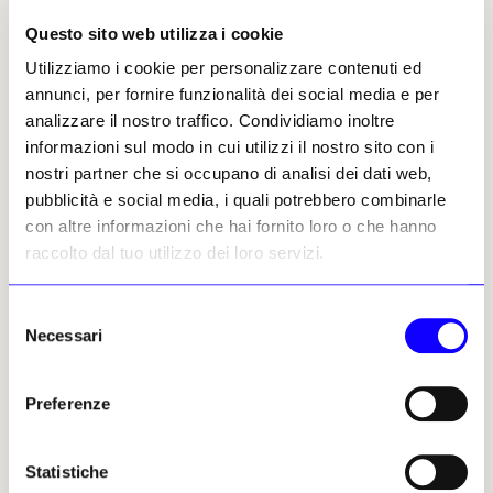
responsabile del dipartimento. Sembra molto
Questo sito web utilizza i cookie
diverso da pochi anni fa, quando gli artisti
che raggiungevano cifre a sei zeri
Utilizziamo i cookie per personalizzare contenuti ed
includevano i ghanesi
Emmanuel Taku
(nato
annunci, per fornire funzionalità dei social media e per
nel 1986) e
Isshaq Ismail
(nato nel 1989). «
C’era
analizzare il nostro traffico. Condividiamo inoltre
un elemento di speculazione quando il mercato era in
informazioni sul modo in cui utilizzi il nostro sito con i
forte espansione»
, afferma con eufemismo
nostri partner che si occupano di analisi dei dati web,
Alastair Meredith
, esperto di Strauss. Ma
pubblicità e social media, i quali potrebbero combinarle
conferma che la casa d’aste non sta facendo
con altre informazioni che hai fornito loro o che hanno
marcia indietro nella sua spinta verso gli
raccolto dal tuo utilizzo dei loro servizi.
artisti africani contemporanei. «
C’è ancora
qualità nell’avanguardia
», afferma. Sul campo, nel
Selezione
continente, gli operatori dicono che la
Necessari
del
situazione è ancora abbastanza buona.
Touria
consenso
El Glaoui
, fondatrice della fiera d’arte
Preferenze
specializzata 1-54, afferma che, nonostante il
raffreddamento del mercato dell’arte, le
gallerie hanno ottenuto «ottimi risultati» al
Statistiche
suo ultimo evento ampliato a Marrakech.