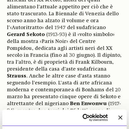
alimentano l’attuale appetito per ciò che è
stato trascurato. La Biennale di Venezia dello
scorso anno ha alzato il volume e ora
l’«Autoritratto» del 1947 del sudafricano
Gerard Sekoto
(1913-93) è il «volto simbolo»
della mostra «Paris Noir» del Centre
Pompidou, dedicata agli artisti neri del XX
secolo in Francia (fino al 30 giugno). Il dipinto,
tra l’altro, è di proprietà di Frank Kilbourn,
presidente della casa d’aste sudafricana
Strauss
. Anche le altre case d’asta stanno
seguendo l’esempio. L’asta di arte africana
moderna e contemporanea di Bonhams del 20
marzo ha presentato cinque opere di Sekoto e
altrettante del nigeriano
Ben Enwonwu
(1917-
94), mentre due terzi dei 76 lotti erano di
artisti nati prima del 1940. «
È qui che si destreggia
il mercato attuale
», afferma Helene
Love-Allotey
,