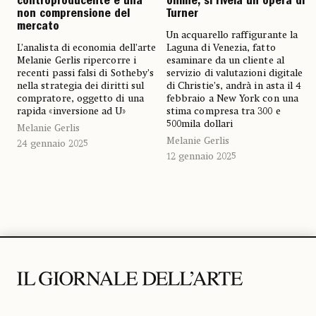
controproducente e una
online, si rivela un’opera di
non comprensione del
Turner
mercato
Un acquarello raffigurante la
L’analista di economia dell’arte
Laguna di Venezia, fatto
Melanie Gerlis ripercorre i
esaminare da un cliente al
recenti passi falsi di Sotheby’s
servizio di valutazioni digitale
nella strategia dei diritti sul
di Christie’s, andrà in asta il 4
compratore, oggetto di una
febbraio a New York con una
rapida «inversione ad U»
stima compresa tra 300 e
500mila dollari
Melanie Gerlis
Melanie Gerlis
24 gennaio 2025
12 gennaio 2025