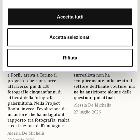
Accetta tutti
NEWS
FOTOGRAFIA
NEWS
ANTICIPAZIONI
Accetta selezionati
Letizia Battaglia e Davide
Dalí e la moda: a Palazzo
Tranchina: due generazioni
Reale di Milano il racconto
a confronto per l’autunno
di un sodalizio creativo
Rifiuta
di Camera
Oltre 200 opere e documenti
Dopo le tappe di Tours, Arles
raccontano come il maestro
e Forlì, arriva a Torino il
surrealista non ha
progetto che ripercorre
semplicemente influenzato il
attraverso più di 200
settore dell’haute couture, ma
fotografie cinquant’anni di
ne ha anticipato alcune delle
attività della fotografa
questioni più attuali
palermitana. Nella Project
Alessia De Michelis
Room, invece, l’evoluzione di
23 luglio 2026
un autore che ha indagato il
rapporto tra fotografia, realtà
e costruzione dell’immagine
Alessia De Michelis