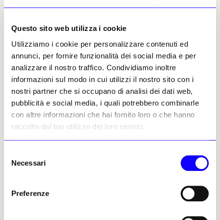
Francesco M. Benedettucci
Questo sito web utilizza i cookie
Leggi i suoi articoli
Utilizziamo i cookie per personalizzare contenuti ed
annunci, per fornire funzionalità dei social media e per
analizzare il nostro traffico. Condividiamo inoltre
Altri articoli dell'autore
informazioni sul modo in cui utilizzi il nostro sito con i
nostri partner che si occupano di analisi dei dati web,
pubblicità e social media, i quali potrebbero combinarle
con altre informazioni che hai fornito loro o che hanno
raccolto dal tuo utilizzo dei loro servizi.
Selezione
Necessari
del
NEWS
ARCHEOLOGIA
NEWS
ARCHEOLOGIA
consenso
A Gerico si perfezionò il
Ecco i risultati della prima
Preferenze
metodo stratigrafico
campagna di scavo
nell’antico centro ittita di
Il volume a firma di Lorenzo
Šapinuwa