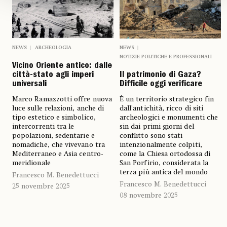
NEWS
ARCHEOLOGIA
NEWS
NOTIZIE POLITICHE E PROFESSIONALI
Vicino Oriente antico: dalle
città-stato agli imperi
Il patrimonio di Gaza?
universali
Difficile oggi verificare
Marco Ramazzotti offre nuova
È un territorio strategico fin
luce sulle relazioni, anche di
dall’antichità, ricco di siti
tipo estetico e simbolico,
archeologici e monumenti che
intercorrenti tra le
sin dai primi giorni del
popolazioni, sedentarie e
conflitto sono stati
nomadiche, che vivevano tra
intenzionalmente colpiti,
Mediterraneo e Asia centro-
come la Chiesa ortodossa di
meridionale
San Porfirio, considerata la
terza più antica del mondo
Francesco M. Benedettucci
Francesco M. Benedettucci
25 novembre 2025
08 novembre 2025