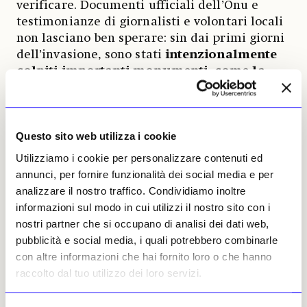
verificare. Documenti ufficiali dell’Onu e
testimonianze di giornalisti e volontari locali
non lasciano ben sperare: sin dai primi giorni
dell’invasione, sono stati
intenzionalmente
colpiti importanti monumenti, come la
Chiesa ortodossa di San Porfirio
,
considerata la terza più antica del mondo,
nella quale hanno trovato la morte una
Questo sito web utilizza i cookie
ventina di persone che qui si erano rifugiate.
Notevoli edifici di epoca islamica, come
Utilizziamo i cookie per personalizzare contenuti ed
l’antica
Moschea di al-Omari
, costruita nel
annunci, per fornire funzionalità dei social media e per
VII secolo, e il
Qasr al-Basha
(Castello del
analizzare il nostro traffico. Condividiamo inoltre
Pascià), eretto in età mamelucca (1260-1515),
informazioni sul modo in cui utilizzi il nostro sito con i
sono stati distrutti o pesantemente
nostri partner che si occupano di analisi dei dati web,
danneggiati. Tra i musei, la raccolta
pubblicità e social media, i quali potrebbero combinarle
archeologica del
Museo al-Mat’haf
, di
con altre informazioni che hai fornito loro o che hanno
proprietà privata, è stata saccheggiata dopo
raccolto dal tuo utilizzo dei loro servizi.
la distruzione dell’elegante palazzo di epoca
ottomana che la ospitava. Inoltre, ha suscitato