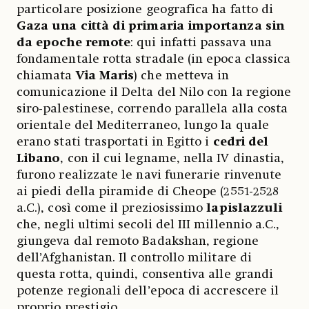
particolare posizione geografica ha fatto di
Gaza una città di primaria importanza sin
da epoche remote
: qui infatti passava una
fondamentale rotta stradale (in epoca classica
chiamata
Via Maris
) che metteva in
comunicazione il Delta del Nilo con la regione
siro-palestinese, correndo parallela alla costa
orientale del Mediterraneo, lungo la quale
erano stati trasportati in Egitto i
cedri del
Libano
, con il cui legname, nella IV dinastia,
furono realizzate le navi funerarie rinvenute
ai piedi della piramide di Cheope (2551-2528
a.C.), così come il preziosissimo
lapislazzuli
che, negli ultimi secoli del III millennio a.C.,
giungeva dal remoto Badakshan, regione
dell’Afghanistan. Il controllo militare di
questa rotta, quindi, consentiva alle grandi
potenze regionali dell’epoca di accrescere il
proprio prestigio.