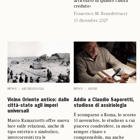
articolato di quanto finora
creduto»
Francesco M. Benedettucci
10 dicembre 2025
NEWS
ARCHEOLOGIA
NEWS
ADDII
Vicino Oriente antico: dalle
Addio a Claudio Saporetti,
città-stato agli imperi
studioso di assiriologia
universali
È scomparso a Roma, lo scorso
Marco Ramazzotti offre nuova
10 novembre, lo studioso a cui
luce sulle relazioni, anche di
piaceva condividere, in modo
tipo estetico e simbolico,
sempre chiaro e
intercorrenti tra le
comprensibile, ma anche