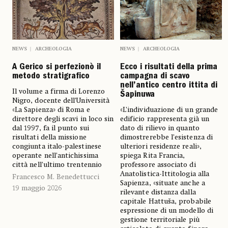
NEWS
ARCHEOLOGIA
NEWS
ARCHEOLOGIA
A Gerico si perfezionò il
Ecco i risultati della prima
metodo stratigrafico
campagna di scavo
nell’antico centro ittita di
Il volume a firma di Lorenzo
Šapinuwa
Nigro, docente dell’Università
«La Sapienza» di Roma e
«L’individuazione di un grande
direttore degli scavi in loco sin
edificio rappresenta già un
dal 1997, fa il punto sui
dato di rilievo in quanto
risultati della missione
dimostrerebbe l’esistenza di
congiunta italo-palestinese
ulteriori residenze reali»,
operante nell’antichissima
spiega Rita Francia,
città nell’ultimo trentennio
professore associato di
Anatolistica-Ittitologia alla
Francesco M. Benedettucci
Sapienza, «situate anche a
19 maggio 2026
rilevante distanza dalla
capitale Hattuša, probabile
espressione di un modello di
gestione territoriale più