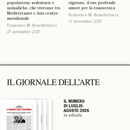
popolazioni, sedentarie e
rigoroso, il suo profondo
nomadiche, che vivevano tra
amore per la conoscenza
Mediterraneo e Asia centro-
Francesco M. Benedettucci
meridionale
17 novembre 2025
Francesco M. Benedettucci
25 novembre 2025
IL NUMERO
IL NUMERO
IL NUMERO
IL NUMERO
DI LUGLIO-
DI LUGLIO-
DI LUGLIO-
DI LUGLIO-
AGOSTO 2026
AGOSTO 2026
AGOSTO 2026
AGOSTO 2026
in edicola
in edicola
in edicola
in edicola