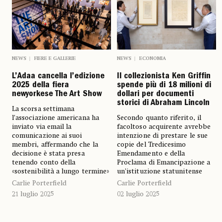
NEWS
FIERE E GALLERIE
NEWS
ECONOMIA
L’Adaa cancella l’edizione
Il collezionista Ken Griffin
2025 della fiera
spende più di 18 milioni di
newyorkese The Art Show
dollari per documenti
storici di Abraham Lincoln
La scorsa settimana
l’associazione americana ha
Secondo quanto riferito, il
inviato via email la
facoltoso acquirente avrebbe
comunicazione ai suoi
intenzione di prestare le sue
membri, affermando che la
copie del Tredicesimo
decisione è stata presa
Emendamento e della
tenendo conto della
Proclama di Emancipazione a
«sostenibilità a lungo termine»
un’istituzione statunitense
Carlie Porterfield
Carlie Porterfield
21 luglio 2025
02 luglio 2025