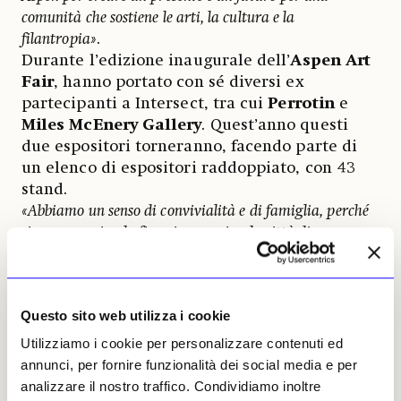
comunità che sostiene le arti, la cultura e la
filantropia»
.
Durante l’edizione inaugurale dell’
Aspen Art
Fair
, hanno portato con sé diversi ex
partecipanti a Intersect, tra cui
Perrotin
e
Miles McEnery Gallery
. Quest’anno questi
due espositori torneranno, facendo parte di
un elenco di espositori raddoppiato, con 43
stand.
«Abbiamo un senso di convivialità e di famiglia, perché
siamo una piccola fiera in una piccola città di
montagna»
, dice Hoffman.
«L’anno scorso tutti i
commercianti si sono conosciuti molto bene e hanno
fatto affari tra loro».
Questo sito web utilizza i cookie
Molti dei partecipanti all’Aspen Art Fair sono
infatti nomi familiari a chi frequenta le
Utilizziamo i cookie per personalizzare contenuti ed
grandi fiere d’arte:
Vielmetter Los Angeles
e
annunci, per fornire funzionalità dei social media e per
Marianne Boesky Gallery
hanno entrambe
analizzare il nostro traffico. Condividiamo inoltre