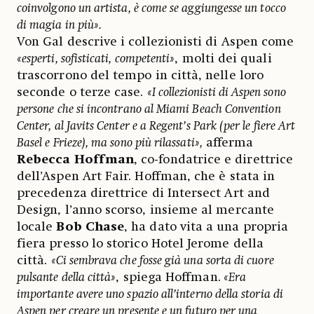
coinvolgono un artista, è come se aggiungesse un tocco
di magia in più».
Von Gal descrive i collezionisti di Aspen come
«esperti, sofisticati, competenti»
, molti dei quali
trascorrono del tempo in città, nelle loro
seconde o terze case.
«I collezionisti di Aspen sono
persone che si incontrano al Miami Beach Convention
Center, al Javits Center e a Regent’s Park (per le fiere Art
Basel e Frieze), ma sono più rilassati»,
afferma
Rebecca Hoffman
, co-fondatrice e direttrice
dell’Aspen Art Fair. Hoffman, che è stata in
precedenza direttrice di Intersect Art and
Design, l’anno scorso, insieme al mercante
locale
Bob Chase
, ha dato vita a una propria
fiera presso lo storico Hotel Jerome della
città.
«Ci sembrava che fosse già una sorta di cuore
pulsante della città»
, spiega Hoffman.
«Era
importante avere uno spazio all’interno della storia di
Aspen per creare un presente e un futuro per una