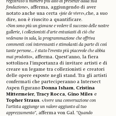
registrato il numero più alto di presenze dalla sua
fondazione»
, afferma, aggiungendo di aver
notato anche una certa
«joie de vivre»
,che, a suo
dire, non è riuscito a quantificare.
«Non sono più un giovane e vedere il successo delle nostre
gallerie, i collezionisti d’arte entusiasti di ciò che
vedevano in sala, la programmazione che offriva
commenti così interessanti e stimolanti da parte di così
tante persone... è stato l’evento più piacevole che abbia
mai prodotto»
, afferma. Quest’anno, la fiera
sottolinea l’importanza di invitare artisti e di
creare un legame tra collezionisti e creatori
delle opere esposte negli stand. Tra gli artisti
confermati che parteciperanno a Intersect
Aspen figurano
Donna Isham
,
Cristina
Mittermeier
,
Tracy Rocca
,
Gino Miles
e
Topher Straus
.
«Avere una conversazione con
l’artista aggiunge un valore aggiunto al tuo
apprezzamento",
afferma von Gal.
"Quando