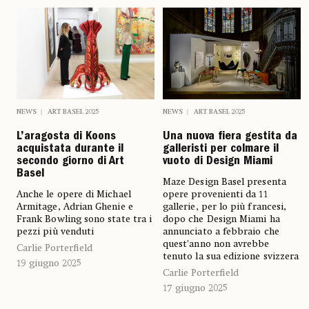
NEWS
ART BASEL 2025
NEWS
ART BASEL 2025
L’aragosta di Koons
Una nuova fiera gestita da
acquistata durante il
galleristi per colmare il
secondo giorno di Art
vuoto di Design Miami
Basel
Maze Design Basel presenta
Anche le opere di Michael
opere provenienti da 11
Armitage, Adrian Ghenie e
gallerie, per lo più francesi,
Frank Bowling sono state tra i
dopo che Design Miami ha
pezzi più venduti
annunciato a febbraio che
quest’anno non avrebbe
Carlie Porterfield
tenuto la sua edizione svizzera
19 giugno 2025
Carlie Porterfield
17 giugno 2025