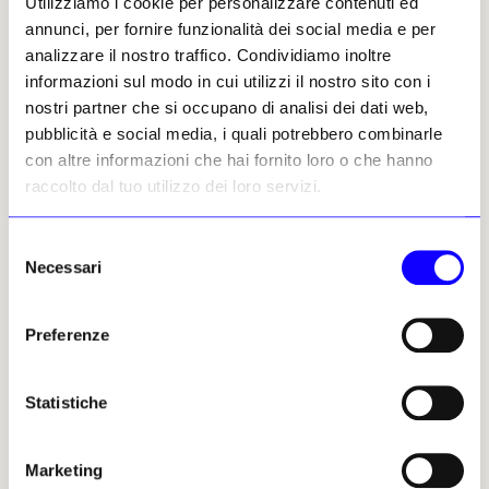
Utilizziamo i cookie per personalizzare contenuti ed
del nuovo museo prenderà parte anche il
annunci, per fornire funzionalità dei social media e per
ministro della Cultura Alessandro Giuli. La
analizzare il nostro traffico. Condividiamo inoltre
mostra è accompagnata da un catalogo
informazioni sul modo in cui utilizzi il nostro sito con i
Allemandi.
nostri partner che si occupano di analisi dei dati web,
pubblicità e social media, i quali potrebbero combinarle
con altre informazioni che hai fornito loro o che hanno
raccolto dal tuo utilizzo dei loro servizi.
Giusi Diana, 05 maggio 2025 |
© Riproduzione riservata
Selezione
Necessari
del
consenso
Preferenze
Giusi Diana
Statistiche
Leggi i suoi articoli
Marketing