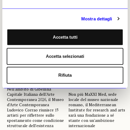
Altri articoli dell'autore
Mostra dettagli
Accetta tutti
Accetta selezionati
NEWS
MUSEI E FONDAZIONI
NEWS
RECENSIONI
Il Mira di Messina
«Domestic Displacement» è
Rifiuta
affacciato sullo Stretto e
dove l’arte affronta
rivolto al Mediterraneo
l'instabilità globale
entro il 2027
Nell’ambito di Gibellina
Non più MaXXI Med, sede
Capitale Italiana dell’Arte
locale del museo nazionale
Contemporanea 2026, il Museo
romano, il Mediterranean
d’Arte Contemporanea
Institute for research and arts
Ludovico Corrao riunisce 15
sarà una fondazione a sé
artisti per riflettere sullo
stante con un’ambizione
spostamento come condizione
internazionale
strutturale dell’esistenza