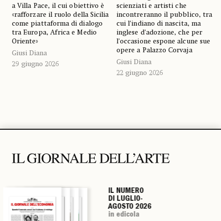
a Villa Pace, il cui obiettivo è
scienziati e artisti che
«rafforzare il ruolo della Sicilia
incontreranno il pubblico, tra
come piattaforma di dialogo
cui l’indiano di nascita, ma
tra Europa, Africa e Medio
inglese d’adozione, che per
Oriente»
l’occasione espone alcune sue
opere a Palazzo Corvaja
Giusi Diana
Giusi Diana
29 giugno 2026
22 giugno 2026
IL NUMERO
IL NUMERO
IL NUMERO
IL NUMERO
DI LUGLIO-
DI LUGLIO-
DI LUGLIO-
DI LUGLIO-
AGOSTO 2026
AGOSTO 2026
AGOSTO 2026
AGOSTO 2026
in edicola
in edicola
in edicola
in edicola