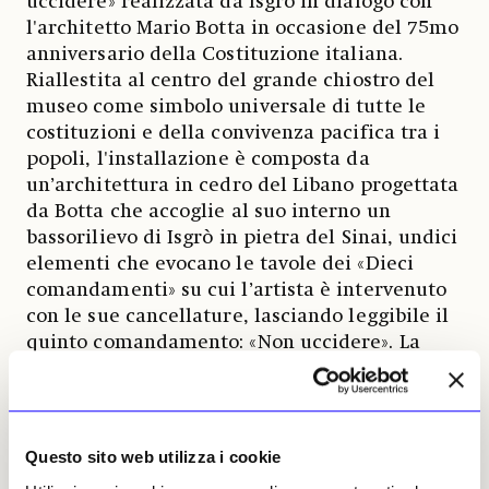
uccidere» realizzata da Isgrò in dialogo con
l'architetto Mario Botta in occasione del 75mo
anniversario della Costituzione italiana.
Riallestita al centro del grande chiostro del
museo come simbolo universale di tutte le
costituzioni e della convivenza pacifica tra i
popoli, l'installazione è composta da
un’architettura in cedro del Libano progettata
da Botta che accoglie al suo interno un
bassorilievo di Isgrò in pietra del Sinai, undici
elementi che evocano le tavole dei «Dieci
comandamenti» su cui l’artista è intervenuto
con le sue cancellature, lasciando leggibile il
quinto comandamento: «Non uccidere». La
mostra presenta opere che vanno dagli anni
Sessanta fino alle più recenti ricerche intorno
alla cancellatura, oltre a una grande
installazione lungo il corridoio centrale,
Questo sito web utilizza i cookie
«L’Opera delle formiche». All'inaugurazione