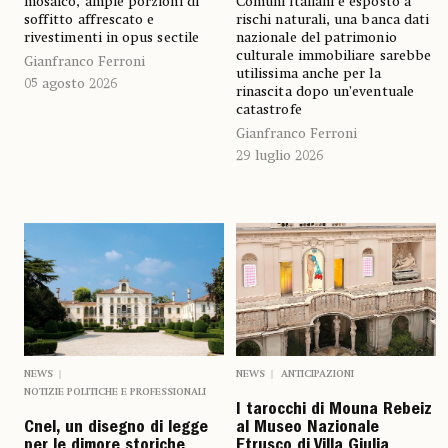
mosaico, ampie porzioni di
Comuni italiani è esposto a
soffitto affrescato e
rischi naturali, una banca dati
rivestimenti in opus sectile
nazionale del patrimonio
culturale immobiliare sarebbe
Gianfranco Ferroni
utilissima anche per la
05 agosto 2026
rinascita dopo un’eventuale
catastrofe
Gianfranco Ferroni
29 luglio 2026
NEWS
NEWS
ANTICIPAZIONI
NOTIZIE POLITICHE E PROFESSIONALI
I tarocchi di Mouna Rebeiz
Cnel, un disegno di legge
al Museo Nazionale
per le dimore storiche
Etrusco di Villa Giulia