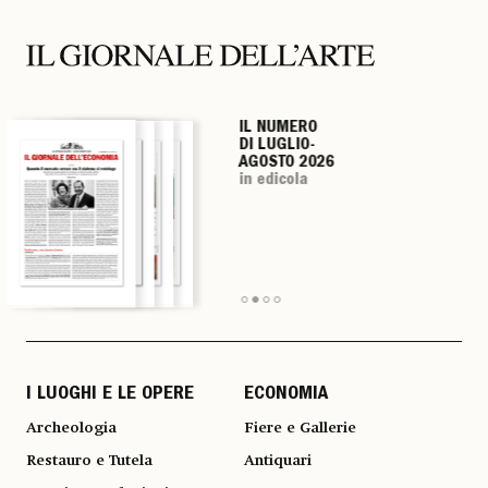
IL NUMERO
IL NUMERO
IL NUMERO
IL NUMERO
DI LUGLIO-
DI LUGLIO-
DI LUGLIO-
DI LUGLIO-
AGOSTO 2026
AGOSTO 2026
AGOSTO 2026
AGOSTO 2026
in edicola
in edicola
in edicola
in edicola
I LUOGHI E LE OPERE
ECONOMIA
Archeologia
Fiere e Gallerie
Restauro e Tutela
Antiquari