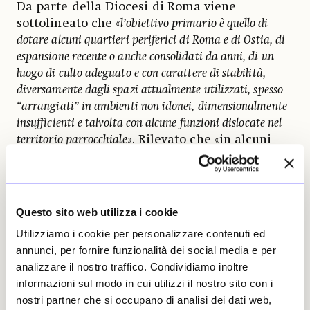
Da parte della Diocesi di Roma viene
sottolineato che «
l’obiettivo primario è quello di
dotare alcuni quartieri periferici di Roma e di Ostia, di
espansione recente o anche consolidati da anni, di un
luogo di culto adeguato e con carattere di stabilità,
diversamente dagli spazi attualmente utilizzati, spesso
“arrangiati” in ambienti non idonei, dimensionalmente
insufficienti e talvolta con alcune funzioni dislocate nel
territorio parrocchiale
». Rilevato che «in alcuni
casi» è giunta «
l’acquisizione della piena disponibilità
delle aree destinate al servizio religioso
», viene
sostenuta «
l’idea di costruzioni in legno
intrinsecamente sostenibili e vantaggiose
», anche
Questo sito web utilizza i cookie
«
secondo un nuovo concetto di architettura
», perché
Utilizziamo i cookie per personalizzare contenuti ed
«
lo sviluppo impresso in particolare negli ultimi due
annunci, per fornire funzionalità dei social media e per
decenni a questa tecnologia millenaria consente oggi di
analizzare il nostro traffico. Condividiamo inoltre
far fronte a tutti i possibili pregiudizi. Oggi se ne
informazioni sul modo in cui utilizzi il nostro sito con i
apprezzano in particolare i vantaggi, quali la
nostri partner che si occupano di analisi dei dati web,
sostenibilità, le proprietà isolanti, di igroscopicità, di