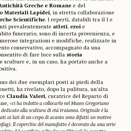
Antichità Greche e Romane
e del
o Materiali Lapidei
, in stretta collaborazione
rche Scientifiche
. I reperti, databili tra il I e
uranti prevalentemente
atleti
,
eroi
e
bito funerario, sono di incerta provenienza, e
merose integrazioni e modifiche, realizzate in
ento conservativo, accompagnato da una
nsentito di fare luce sulla
storia
e sculture e, in un caso, ha portato anche a
sitiva.
uno dei due esemplari posti ai piedi della
tti, ha rivelato, dopo la pulitura, un’alta
ice
Claudia Valeri
, curatrice del Reparto di
ne, «
ci ha indotto a collocarlo nel Museo Gregoriano
e dedicato alla scultura di età traianea. Originale è la
tati ai lati di un cespo di acanto sono difatti un motivo
cofagi. Il coperchio del manufatto è decorato da una serie