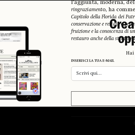
l’aggiunta, moderna, del
ringraziament
o, ha comm
Capitolo della Florida dei Patr
Crea
conservazione e restauro prom
fruizione e la conoscenza di u
op
restauro anche della struttura
Hai
INSERISCI LA TUA E-MAIL