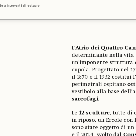
te a interventi di restauro
L’
Atrio dei Quattro Can
determinante nella vita 
un’imponente struttura 
cupola. Progettato nel 17
il 1870 e il 1932 costituì l
perimetrali ospitano
ott
vestibolo alla base dell
sarcofagi
.
Le
12 sculture
, tutte di
in riposo, un Ercole con 
sono state oggetto di u
e il 2024, svolto dal
Cons