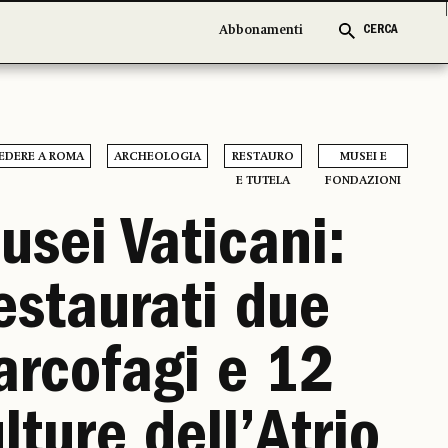
Abbonamenti
Abbonamenti
CERCA
CERCA
EDERE A ROMA
ARCHEOLOGIA
RESTAURO
MUSEI E
E TUTELA
FONDAZIONI
usei Vaticani:
estaurati due
arcofagi e 12
lture dell’Atrio