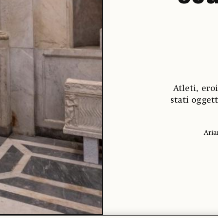
Atleti, er
stati ogget
Aria