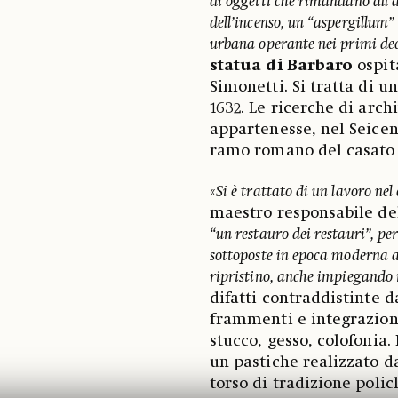
di oggetti che rimandano all’am
dell’incenso, un “aspergillum” 
urbana operante nei primi dece
statua di Barbaro
ospit
Simonetti. Si tratta di un
1632. Le ricerche di arc
appartenesse, nel Seicen
ramo romano del casato 
«
Si è trattato di un lavoro ne
maestro responsabile del
“un restauro dei restauri”, pe
sottoposte in epoca moderna a
ripristino, anche impiegando 
difatti contraddistinte 
frammenti e integrazioni
stucco, gesso, colofonia.
un pastiche realizzato d
torso di tradizione polic