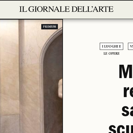
PREMIUM
I LUOGHI E
V
LE OPERE
M
r
s
scu