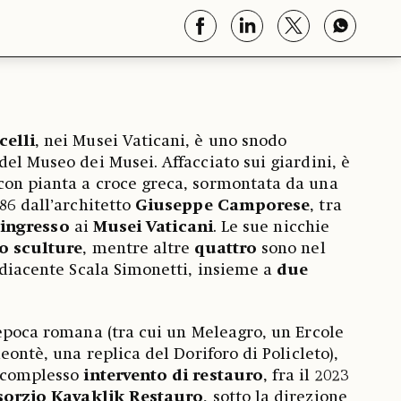
celli
, nei Musei Vaticani, è uno snodo
del Museo dei Musei. Affacciato sui giardini, è
con pianta a croce greca, sormontata da una
86 dall’architetto
Giuseppe Camporese
, tra
’
ingresso
ai
Musei Vaticani
. Le sue nicchie
o sculture
, mentre altre
quattro
sono nel
’adiacente Scala Simonetti, insieme a
due
 epoca romana (tra cui un Meleagro, un Ercole
leontè, una replica del Doriforo di Policleto),
n complesso
intervento di restauro
, fra il 2023
orzio Kavaklik Restauro
, sotto la direzione