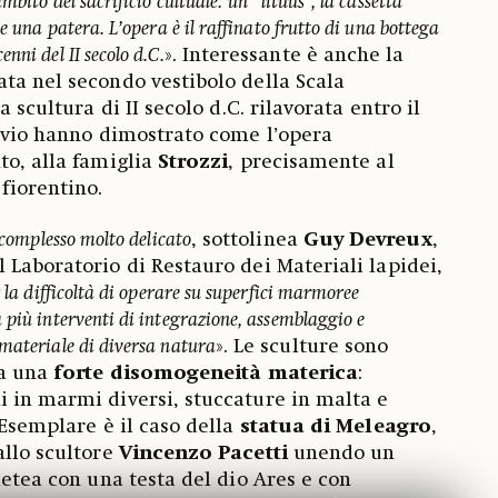
bito del sacrificio cultuale: un “lituus”, la cassetta
e una patera. L’opera è il raffinato frutto di una bottega
nni del II secolo d.C.
». Interessante è anche la
ata nel secondo vestibolo della Scala
a scultura di II secolo d.C. rilavorata entro il
hivio hanno dimostrato come l’opera
to, alla famiglia
Strozzi
, precisamente al
fiorentino.
l complesso molto delicato
, sottolinea
Guy Devreux
,
 Laboratorio di Restauro dei Materiali lapidei,
r la difficoltà di operare su superfici marmoree
 più interventi di integrazione, assemblaggio e
materiale di diversa natura
». Le sculture sono
da una
forte disomogeneità materica
:
 in marmi diversi, stuccature in malta e
 Esemplare è il caso della
statua di Meleagro
,
allo scultore
Vincenzo Pacetti
unendo un
letea con una testa del dio Ares e con