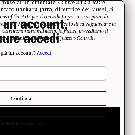
 muso di un cinghiale. «
Rinnoviamo il nostro
entato
Barbara Jatta
, direttrice dei Musei,
al
ons of the Arts per il contributo prezioso ai piani di
 un account,
ossi dai Musei, nel comune intento di salvaguardare la
n patrimonio straordinario. In futuro prevediamo il
pure accedi
 arcitettonica dell’Atrio dei Quattro Cancelli
».
 già un account?
Accedi
Continua
Oppure prosegui con