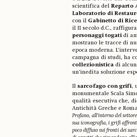
scientifica del
Reparto 
Laboratorio di Restaur
con il
Gabinetto di Rice
il II secolo d.C., raffig
personaggi togati
di am
mostrano le tracce di nu
epoca moderna. L’interv
campagna di studi, ha co
collezionistica
di alcun
un’inedita soluzione espo
Il
sarcofago con grifi
, 
monumentale Scala Simone
qualità esecutiva che, d
Antichità Greche e Roma
Profano, all’interno del settor
sua iconografia, i grifi affron
poco diffuso sui fronti dei sar