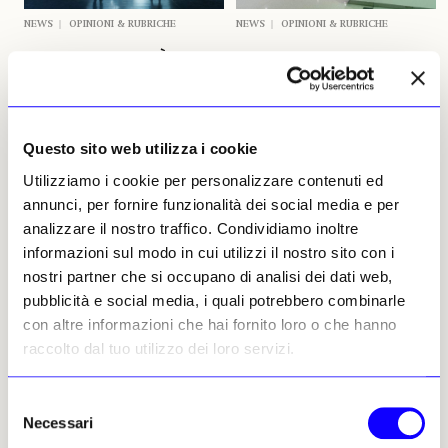
NEWS
OPINIONI & RUBRICHE
NEWS
OPINIONI & RUBRICHE
Musei del futuro? È il
Musei Usa bloccati dalla
«presente che conta»
paura di fare mostre
contestabili
Le opere hanno bisogno di
cura ma anche di altro: della
Programmare con 4 o 5 anni di
nostra interazione, proprio
anticipo significa perdere il
Questo sito web utilizza i cookie
come le persone hanno
passo con la società
Utilizziamo i cookie per personalizzare contenuti ed
bisogno di cure, ma anche
contemporanea nel tentativo
dell’interazione tra loro, quella
di apparire politically correct
annunci, per fornire funzionalità dei social media e per
che abbiamo perso negli
e di assecondare le più
analizzare il nostro traffico. Condividiamo inoltre
ultimi due anni
svariate e contradditorie
informazioni sul modo in cui utilizzi il nostro sito con i
contestazioni di persone
Vincenzo de Bellis
turbate dall’arte
nostri partner che si occupano di analisi dei dati web,
10 febbraio 2022
Vincenzo de Bellis
pubblicità e social media, i quali potrebbero combinarle
08 dicembre 2021
con altre informazioni che hai fornito loro o che hanno
raccolto dal tuo utilizzo dei loro servizi.
Articoli precedenti
Selezione
Necessari
del