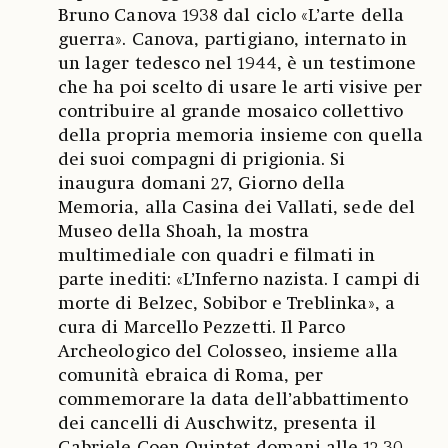
Bruno Canova 1938 dal ciclo «L’arte della
guerra». Canova, partigiano, internato in
un lager tedesco nel 1944, è un testimone
che ha poi scelto di usare le arti visive per
contribuire al grande mosaico collettivo
della propria memoria insieme con quella
dei suoi compagni di prigionia. Si
inaugura domani 27, Giorno della
Memoria, alla Casina dei Vallati, sede del
Museo della Shoah, la mostra
multimediale con quadri e filmati in
parte inediti: «L’Inferno nazista. I campi di
morte di Belzec, Sobibor e Treblinka», a
cura di Marcello Pezzetti. Il Parco
Archeologico del Colosseo, insieme alla
comunità ebraica di Roma, per
commemorare la data dell’abbattimento
dei cancelli di Auschwitz, presenta il
Gabriele Coen Quintet domani alle 12.30