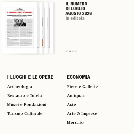
IL NUMERO
IL NUMERO
IL NUMERO
IL NUMERO
DI LUGLIO-
DI LUGLIO-
DI LUGLIO-
DI LUGLIO-
AGOSTO 2026
AGOSTO 2026
AGOSTO 2026
AGOSTO 2026
in edicola
in edicola
in edicola
in edicola
I LUOGHI E LE OPERE
ECONOMIA
Archeologia
Fiere e Gallerie
Restauro e Tutela
Antiquari
Musei e Fondazioni
Aste
Turismo Culturale
Arte & Imprese
Mercato