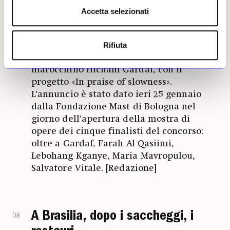
Gardaf.
Accetta selezionati
Il vincitore del Mast Photography Grant
on Industry and Work 2023, concorso
Rifiuta
giunto alla settima edizione, è il fotografo
marocchino Hicham Gardaf, con il
progetto «In praise of slowness».
L’annuncio è stato dato ieri 25 gennaio
dalla Fondazione Mast di Bologna nel
giorno dell’apertura della mostra di
opere dei cinque finalisti del concorso:
oltre a Gardaf, Farah Al Qasiimi,
Lebohang Kganye, Maria Mavropulou,
Salvatore Vitale. [Redazione]
A Brasilia, dopo i saccheggi, i
08