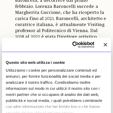
Baroncelli, a decorrere dal primo
febbraio. Lorenza Baroncelli succede a
Margherita Guccione, che ha ricoperto la
carica fino al 2021. Baroncelli, architetto e
curatrice italiana, è attualmente Visiting
professor al Politecnico di Vienna. Dal
2018 al 2022 è stata Direttore artistico
della Triennale di Milano. [Redazione]
Questo sito web utilizza i cookie
Il Kunsthaus di Zurigo riaprirà tra
06
Utilizziamo i cookie per personalizzare contenuti ed
marzo e aprile.
annunci, per fornire funzionalità dei social media e per
analizzare il nostro traffico. Condividiamo inoltre
Il museo zurighese sta facendo il possibile
informazioni sul modo in cui utilizzi il nostro sito con i
per poter tornare presto ad esporre le
nostri partner che si occupano di analisi dei dati web,
opere delle proprie collezioni. Dalla notte
pubblicità e social media, i quali potrebbero combinarle
dell’incendio, scoppiato fra il 2 e il 3
con altre informazioni che hai fornito loro o che hanno
agosto, il servizio tecnico, l’art handling e
raccolto dal tuo utilizzo dei loro servizi.