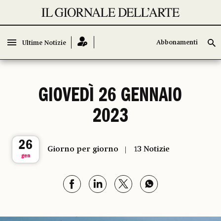
Abbonamenti
Abbonamenti
Ultime Notizie
Ultime Notizie
GIOVEDÌ 26 GENNAIO
2023
26
Giorno per giorno
13 Notizie
gen