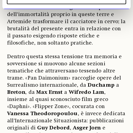
che in sottofondo mormora gli antichi miti
che vedono Medea raccogliere erbe per l’elisir
dell’immortalità proprio in queste terre e
Artemide trasformare il cacciatore in cervo; la
brutalità del presente entra in relazione con
il passato esigendo risposte etiche e
filosofiche, non soltanto pratiche.
Dentro questa stessa tensione tra memoria e
sovversione si muovono alcune sezioni
tematiche che attraversano tessendo altre
trame. «Pan Daimonium» raccoglie opere del
Surrealismo internazionale, da
Duchamp
a
Breton
, da
Max Ernst
a
Wifredo Lam
,
insieme al quasi sconosciuto film greco
«Daphni». «Flipper Zone», cocurata con
Vanessa Theodoropoulou
, è invece dedicata
all’Internazionale Situazionista: pubblicazioni
originali di
Guy Debord
,
Asger Jorn
e