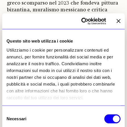
greco scomparso nel 2023 che fondeva pittura
bizantina, muralismo messicano e critica
politica, mette in luce un momento
normalmente marginale della rivoluzione,
ovvero quando alcuni compagni di Lotta
Continua attaccarono un gruppo di
Questo sito web utilizza i cookie
femministe nel corteo. O il lavoro dei
The
Utilizziamo i cookie per personalizzare contenuti ed
Callas
, duo composto dai fratelli Lakis e Aris
annunci, per fornire funzionalità dei social media e per
Ionas, che con il loro «The Wanderers» portano
analizzare il nostro traffico. Condividiamo inoltre
un surreale esercito di scheletri-raver in
informazioni sul modo in cui utilizzi il nostro sito con i
pellegrinaggio verso Sud.
nostri partner che si occupano di analisi dei dati web,
pubblicità e social media, i quali potrebbero combinarle
Ma non mancano i lavori poetici o visionari,
con altre informazioni che hai fornito loro o che hanno
dove il «richiamo» all’azione non è ovvio, ma
raccolto dal tuo utilizzo dei loro servizi.
la mediazione estetica diventa uno strumento
per la comprensione. Si passa da un mondo
all’altro, dalla tela di
Alexis Fidetzis
che
Selezione
svela in realtà la storia bistrattata e spesso
Necessari
del
riscritta dei Bogomili, movimento marchiato
consenso