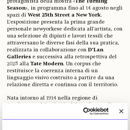
protagonista della mostra «
The Turning
Season
», in programma fino al 14 agosto negli
spazi di
West 25th Street a New York
.
L’esposizione presenta la prima grande
personale newyorkese dedicata all’artista, con
una selezione di dipinti e lavori tessili che
attraversano le diverse fasi della sua pratica,
realizzata in collaborazione con
D’Lan
Galleries
e successiva alla retrospettiva del
2025 alla
Tate Modern
. Un corpus che
restituisce la coerenza interna di un
linguaggio visivo costruito a partire da una
relazione diretta e continua con il territorio.
Nata intorno al 1914 nella regione di
Sandover
, nel Territorio del Nord australiano,
Kngwarray appartiene al popolo
Anmatyerr
ed è stata custode del paese di
Alhalker
. La
sua pratica non separa mai immagine e