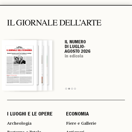
IL NUMERO
IL NUMERO
IL NUMERO
IL NUMERO
DI LUGLIO-
DI LUGLIO-
DI LUGLIO-
DI LUGLIO-
AGOSTO 2026
AGOSTO 2026
AGOSTO 2026
AGOSTO 2026
in edicola
in edicola
in edicola
in edicola
I LUOGHI E LE OPERE
ECONOMIA
Archeologia
Fiere e Gallerie