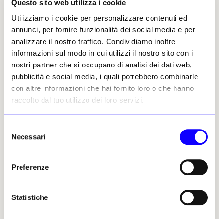
Questo sito web utilizza i cookie
cosmologia: ciò che viene rappresentato
coincide con ciò che, per la sua cultura,
Utilizziamo i cookie per personalizzare contenuti ed
continua a essere vivo e attivo. Il paesaggio
annunci, per fornire funzionalità dei social media e per
non è osservato, ma abitato come sistema di
analizzare il nostro traffico. Condividiamo inoltre
relazioni ancestrali che uniscono terra, acqua,
informazioni sul modo in cui utilizzi il nostro sito con i
cielo ed esseri viventi. Dentro questa visione
nostri partner che si occupano di analisi dei dati web,
si colloca il «
Tempo del Sogno
», struttura
pubblicità e social media, i quali potrebbero combinarle
narrativa e spirituale che attraversa le
con altre informazioni che hai fornito loro o che hanno
culture aborigene e delle isole dello Stretto di
raccolto dal tuo utilizzo dei loro servizi.
Torres. In questo orizzonte, il lavoro di
Kngwarray non illustra storie, ma le riattiva: i
Selezione
segni sulla superficie del dipinto diventano
Necessari
del
tracce di energia, mappe di forze invisibili
consenso
che non si stabilizzano mai in una forma
Preferenze
definitiva.
La sua pratica prende avvio negli anni
Statistiche
Settanta con il batik, introdotto nel Territorio
del Nord nel 1977 e sviluppato all’interno