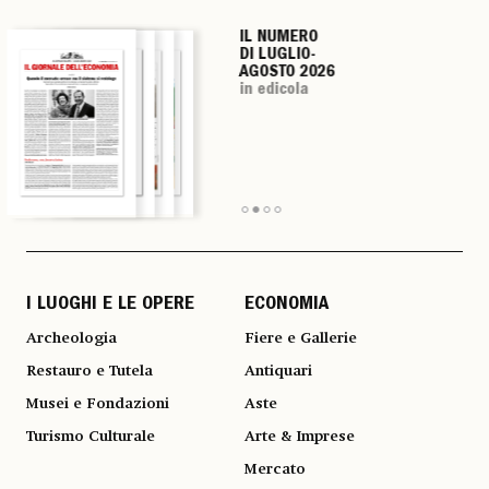
IL NUMERO
IL NUMERO
IL NUMERO
IL NUMERO
DI LUGLIO-
DI LUGLIO-
DI LUGLIO-
DI LUGLIO-
AGOSTO 2026
AGOSTO 2026
AGOSTO 2026
AGOSTO 2026
in edicola
in edicola
in edicola
in edicola
I LUOGHI E LE OPERE
ECONOMIA
Archeologia
Fiere e Gallerie
Restauro e Tutela
Antiquari
Musei e Fondazioni
Aste
Turismo Culturale
Arte & Imprese
Mercato