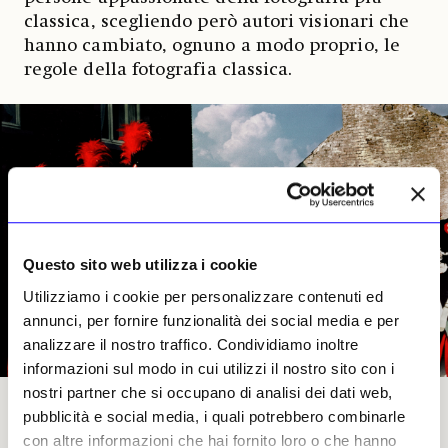
classica, scegliendo però autori visionari che
hanno cambiato, ognuno a modo proprio, le
regole della fotografia classica.
Questo sito web utilizza i cookie
Utilizziamo i cookie per personalizzare contenuti ed
annunci, per fornire funzionalità dei social media e per
analizzare il nostro traffico. Condividiamo inoltre
informazioni sul modo in cui utilizzi il nostro sito con i
nostri partner che si occupano di analisi dei dati web,
Harry Gruyaert, Waterloo, Belgio, 1981. Courtesy l'artista e della Galleria FIFTY ONE,
pubblicità e social media, i quali potrebbero combinarle
Anversa.
con altre informazioni che hai fornito loro o che hanno