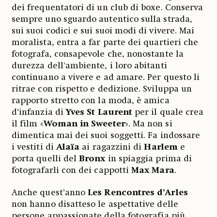
dei frequentatori di un club di boxe. Conserva
sempre uno sguardo autentico sulla strada,
sui suoi codici e sui suoi modi di vivere. Mai
moralista, entra a far parte dei quartieri che
fotografa, consapevole che, nonostante la
durezza dell'ambiente, i loro abitanti
continuano a vivere e ad amare. Per questo li
ritrae con rispetto e dedizione. Sviluppa un
rapporto stretto con la moda, è amica
d’infanzia di
Yves St Laurent
per il quale crea
il film «
Woman in Sweeter
». Ma non si
dimentica mai dei suoi soggetti. Fa indossare
i vestiti di
Alaïa
ai ragazzini di
Harlem
e
porta quelli del
Bronx
in spiaggia prima di
fotografarli con dei cappotti
Max Mara
.
Anche quest’anno
Les Rencontres d’Arles
non hanno disatteso le aspettative delle
persone appassionate della fotografia più