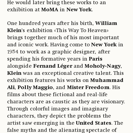
He would later bring these works to an
exhibition at
MoMA
in
New York
.
One hundred years after his birth,
William
Klein
’s exhibition «This Way To Heaven»
brings together much of his most important
and iconic work. Having come to
New York
in
1954 to work as a graphic designer, after
spending his formative years in
Paris
alongside
Fernand Léger
and
Moholy-Nagy
,
Klein
was an exceptional creative talent. This
exhibition features his works on
Muhammad
Ali
,
Polly Maggio
, and
Mister Freedom
. His
films about these fictional and real-life
characters are as caustic as they are visionary.
Through colorful images and imaginary
characters, they depict the problems the
artist saw emerging in the
United States
. The
false myths and the alienating spectacle of