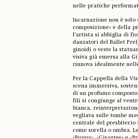
nelle pratiche performati
Incarnazione non è solo un
composizione» e della pr
l’artista si abbiglia di fi
danzatori del Ballet Prel
ginoidi o veste la stat
visiva già emersa alla Gi
rinnova idealmente nelle 
Per la Cappella della Vi
scena immersiva, sosten
di un profumo composto p
fili si congiunge al vent
bianca, reinterpretazion
vegliava sulle tombe medi
centrale del presbiterio
come sorella o ombra. Le 
«Puppa», «Gisantes» e «Pr