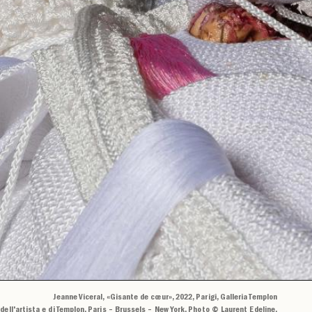
Jeanne Viceral, «Gisante de cœur», 2022, Parigi, Galleria Templon
dell'artista e di Templon, Paris – Brussels – New York. Photo © Laurent Edeline.