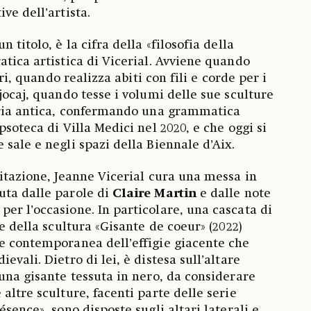
ve dell’artista.
 titolo, è la cifra della «filosofia della
atica artistica di Vicerial. Avviene quando
ori, quando realizza abiti con fili e corde per i
jocaj, quando tesse i volumi delle sue sculture
uaria antica, confermando una grammatica
psoteca di Villa Medici nel 2020, e che oggi si
sale e negli spazi della Biennale d’Aix.
sitazione, Jeanne Vicerial cura una messa in
uta dalle parole di
Claire Martin
e dalle note
er l’occasione. In particolare, una cascata di
re della scultura «Gisante de coeur» (2022)
e contemporanea dell’effigie giacente che
evali. Dietro di lei, è distesa sull’altare
 una gisante tessuta in nero, da considerare
altre sculture, facenti parte delle serie
ésence», sono disposte sugli altari laterali e