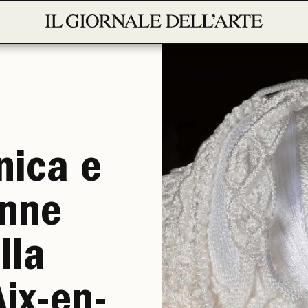
nica e
anne
lla
Aix-en-