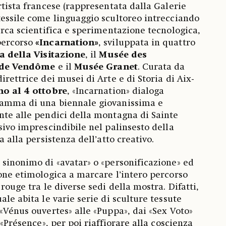
artista francese (rappresentata dalla Galerie
tessile come linguaggio scultoreo intrecciando
erca scientifica e sperimentazione tecnologica,
percorso
«Incarnation»
, sviluppata in quattro
a della Visitazione
, il
Musée des
 de Vendôme
e il
Musée Granet
. Curata da
direttrice dei musei di Arte e di Storia di Aix-
no al 4 ottobre
, «Incarnation» dialoga
ramma di una biennale giovanissima e
nte alle pendici della montagna di Sainte
sivo imprescindibile nel palinsesto della
a alla persistenza dell’atto creativo.
 sinonimo di «avatar» o «personificazione» ed
ione etimologica a marcare l’intero percorso
 rouge tra le diverse sedi della mostra. Difatti,
ale abita le varie serie di sculture tessute
 «Vénus ouvertes» alle «Puppa», dai «Sex Voto»
 «Présence», per poi riaffiorare alla coscienza