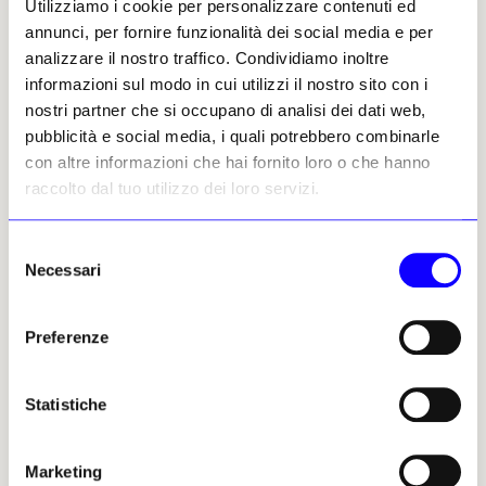
Utilizziamo i cookie per personalizzare contenuti ed
annunci, per fornire funzionalità dei social media e per
analizzare il nostro traffico. Condividiamo inoltre
informazioni sul modo in cui utilizzi il nostro sito con i
nostri partner che si occupano di analisi dei dati web,
Raffaella Fiorella, Pure il vento. Courtesy of Muratcentoventidue
pubblicità e social media, i quali potrebbero combinarle
con altre informazioni che hai fornito loro o che hanno
raccolto dal tuo utilizzo dei loro servizi.
Selezione
Necessari
del
consenso
Preferenze
Statistiche
Marketing