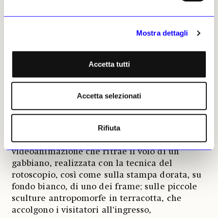
Mostra dettagli
Accetta tutti
Raffaella Fiorella, Pure il vento. Courtesy of Muratcentoventidue
Accetta selezionati
Rifiuta
Un senso poetico e di leggerezza aleggia
ovunque tra le opere esposte: sulla
videoanimazione che ritrae il volo di un
gabbiano, realizzata con la tecnica del
rotoscopio, così come sulla stampa dorata, su
fondo bianco, di uno dei frame; sulle piccole
sculture antropomorfe in terracotta, che
accolgono i visitatori all’ingresso,