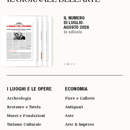
IL NUMERO
IL NUMERO
IL NUMERO
IL NUMERO
DI LUGLIO-
DI LUGLIO-
DI LUGLIO-
DI LUGLIO-
AGOSTO 2026
AGOSTO 2026
AGOSTO 2026
AGOSTO 2026
in edicola
in edicola
in edicola
in edicola
I LUOGHI E LE OPERE
ECONOMIA
Archeologia
Fiere e Gallerie
Restauro e Tutela
Antiquari
Musei e Fondazioni
Aste
Turismo Culturale
Arte & Imprese