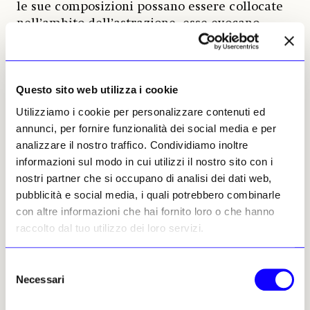
le sue composizioni possano essere collocate
nell’ambito dell’astrazione, esse evocano
pensieri, sentimenti e immagini direttamente
collegati al contesto storico degli Stati Uniti
d’America, culla del movimento per i diritti
civili degli anni Cinquanta e Sessanta e
Questo sito web utilizza i cookie
terreno di lotta per l’abolizione della
Utilizziamo i cookie per personalizzare contenuti ed
segregazione razziale.
annunci, per fornire funzionalità dei social media e per
analizzare il nostro traffico. Condividiamo inoltre
I lavori di Edwards possono dunque essere
informazioni sul modo in cui utilizzi il nostro sito con i
letti come
espressione di una
nostri partner che si occupano di analisi dei dati web,
consapevolezza socio-politica e culturale
pubblicità e social media, i quali potrebbero combinarle
e di una protesta contro l’oppressione e la
con altre informazioni che hai fornito loro o che hanno
violenza che ancora oggi, nell’America
raccolto dal tuo utilizzo dei loro servizi.
attuale, non hanno perso la loro urgenza
.
Ricca di oltre 50 pezzi in prestito da
Selezione
importanti musei internazionali tra cui
Necessari
del
spiccano la Kunsthalle di Berna e il Palais de
consenso
Tokyo di Parigi, la mostra non è solo la sua