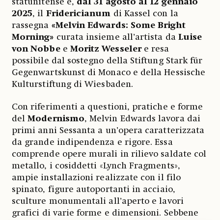
statunitense è,
dal 31 agosto al 12 gennaio
2025
, il
Fridericianum
di Kassel con la
rassegna
«Melvin Edwards: Some Bright
Morning»
curata insieme all’artista da
Luise
von Nobbe
e
Moritz Wesseler
e resa
possibile dal sostegno della Stiftung Stark für
Gegenwartskunst di Monaco e della Hessische
Kulturstiftung di Wiesbaden.
Con riferimenti a questioni, pratiche e forme
del
Modernismo
, Melvin Edwards lavora dai
primi anni Sessanta a un’opera caratterizzata
da grande indipendenza e rigore. Essa
comprende opere murali in rilievo saldate col
metallo, i cosiddetti «Lynch Fragments»,
ampie installazioni realizzate con il filo
spinato, figure autoportanti in acciaio,
sculture monumentali all’aperto e lavori
grafici di varie forme e dimensioni. Sebbene