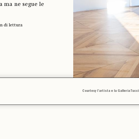
ra ma ne segue le
n di lettura
Courtesy l’artista e la Galleria Tucci