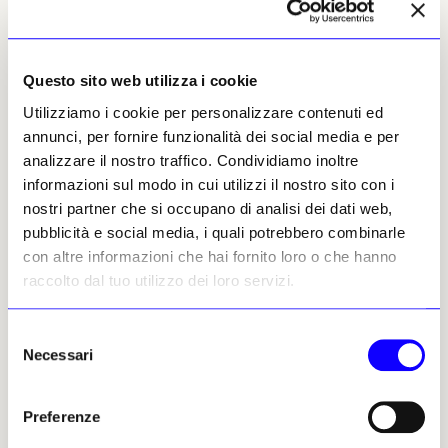
migliaia di fili tesi e intrecciati nello spazio,
sono ambienti espressivi e gestuali. Chi vi
entra si trova avvolto da un segno
Questo sito web utilizza i cookie
tridimensionale, da una materia che è
insieme disegno, rete, respiro.
Utilizziamo i cookie per personalizzare contenuti ed
annunci, per fornire funzionalità dei social media e per
L’esperienza non è solo visiva ma fisica e
analizzare il nostro traffico. Condividiamo inoltre
mentale: si è costretti a ridefinire
informazioni sul modo in cui utilizzi il nostro sito con i
continuamente la propria posizione nello
nostri partner che si occupano di analisi dei dati web,
spazio, a cercare uno sguardo, un varco, un
pubblicità e social media, i quali potrebbero combinarle
punto di equilibrio. È come entrare dentro un
con altre informazioni che hai fornito loro o che hanno
segno che si fa materia, una visualizzazione
raccolto dal tuo utilizzo dei loro servizi.
concreta del tempo e dello spazio, un flusso
che trasforma il vuoto in presenza. In questo
Selezione
senso, ogni installazione di Shiota è una
Necessari
del
performance sospesa nel tempo, un gesto
consenso
dilatato che continua a vibrare anche in
assenza del corpo dell’artista.
Preferenze