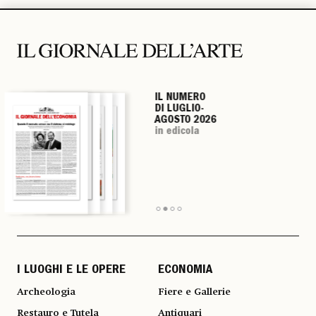
IL NUMERO
IL NUMERO
IL NUMERO
IL NUMERO
DI LUGLIO-
DI LUGLIO-
DI LUGLIO-
DI LUGLIO-
AGOSTO 2026
AGOSTO 2026
AGOSTO 2026
AGOSTO 2026
in edicola
in edicola
in edicola
in edicola
I LUOGHI E LE OPERE
ECONOMIA
Archeologia
Fiere e Gallerie
Restauro e Tutela
Antiquari