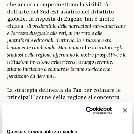
che ancora compromettono la visibilità
dell’arte del Sud-Est asiatico nel dibattito
globale, la risposta di Eugene Tan è molto
chiara: «
Il predominio delle narrazioni euro-americane
e l’accesso diseguale alle reti, ai mercati e alle
piattaforme editoriali. Tuttavia, la situazione sta
lentamente cambiando. Man mano
che
i curatori e gli
studiosi della regione affermano le nostre prospettive e le
istituzioni investono nella ricerca a lungo termine,
stiamo iniziando a colmare le lacune storiche che
persistono da decenni
».
La strategia delineata da Tan per colmare le
principali lacune della regione si concentra
sull’ampliamento della collezione con opere
provenienti da gruppi storicamente
sottorappresentati, tra cui artiste donne e
artisti indiani, malesi o appartenenti alla
Questo sito web utilizza i cookie
diaspora e da Paesi come Laos e Brunei. In