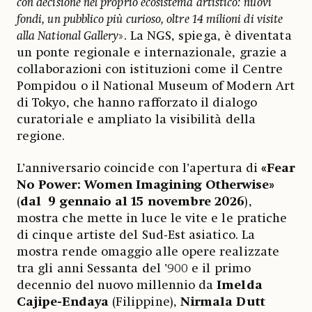
con decisione nel proprio ecosistema artistico: nuovi
fondi, un pubblico più curioso, oltre 14 milioni di visite
alla National Gallery
». La NGS, spiega, è diventata
un ponte regionale e internazionale, grazie a
collaborazioni con istituzioni come il Centre
Pompidou o il National Museum of Modern Art
di Tokyo, che hanno rafforzato il dialogo
curatoriale e ampliato la visibilità della
regione.
L’anniversario coincide con l’apertura di
«Fear
No Power: Women Imagining Otherwise»
(
dal 9 gennaio al 15 novembre 2026
),
mostra che mette in luce le vite e le pratiche
di cinque artiste del Sud-Est asiatico. La
mostra rende omaggio alle opere realizzate
tra gli anni Sessanta del ’900 e il primo
decennio del nuovo millennio da
Imelda
Cajipe-Endaya
(Filippine),
Nirmala Dutt