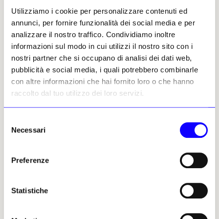
questa prospettiva si inseriscono le
Utilizziamo i cookie per personalizzare contenuti ed
acquisizioni più rilevanti dell’ultimo anno
annunci, per fornire funzionalità dei social media e per
finanziario, che comprendono lavori di figure
analizzare il nostro traffico. Condividiamo inoltre
fondamentali come
Raden Saleh
e
Fernando
informazioni sul modo in cui utilizzi il nostro sito con i
Zóbel
, insieme a opere di artiste della
nostri partner che si occupano di analisi dei dati web,
regione come
Anita Magsaysay-Ho
, unica
pubblicità e social media, i quali potrebbero combinarle
donna del celebre gruppo dei
Thirteen
con altre informazioni che hai fornito loro o che hanno
Moderns
e figura centrale dell’arte moderna
raccolto dal tuo utilizzo dei loro servizi.
filippina. Tra gli ampliamenti più significativi
figura inoltre un nucleo di oltre 200 fotografie
Selezione
provenienti dal Myanmar, datate tra la fine
Necessari
del
dell’Ottocento e l’inizio del Novecento: un
consenso
corpus che riunisce materiali di studi e autori
Preferenze
di primo piano dell’epoca, come
Felice Beato
,
Linnaeus Tripe
,
Bourne & Shepherd
,
Jackson & Bentley
,
P.A. Klier
,
D. A. Ahuja
,
Statistiche
Fuji & Co
e altri ancora.