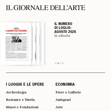
IL NUMERO
IL NUMERO
IL NUMERO
IL NUMERO
DI LUGLIO-
DI LUGLIO-
DI LUGLIO-
DI LUGLIO-
AGOSTO 2026
AGOSTO 2026
AGOSTO 2026
AGOSTO 2026
in edicola
in edicola
in edicola
in edicola
I LUOGHI E LE OPERE
ECONOMIA
Archeologia
Fiere e Gallerie
Restauro e Tutela
Antiquari
Musei e Fondazioni
Aste