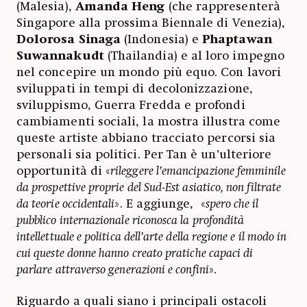
(Malesia),
Amanda Heng
(che rappresenterà
Singapore alla prossima Biennale di Venezia),
Dolorosa Sinaga
(Indonesia) e
Phaptawan
Suwannakudt
(Thailandia) e al loro impegno
nel concepire un mondo più equo. Con lavori
sviluppati in tempi di decolonizzazione,
sviluppismo, Guerra Fredda e profondi
cambiamenti sociali, la mostra illustra come
queste artiste abbiano tracciato percorsi sia
personali sia politici. Per Tan è un’ulteriore
opportunità di «
rileggere l’emancipazione femminile
da prospettive proprie del Sud-Est asiatico, non filtrate
da teorie occidentali
». E aggiunge, «
spero che il
pubblico internazionale riconosca la profondità
intellettuale e politica dell’arte della regione e il modo in
cui queste donne hanno creato pratiche capaci di
parlare attraverso generazioni e confini
».
Riguardo a quali siano i principali ostacoli