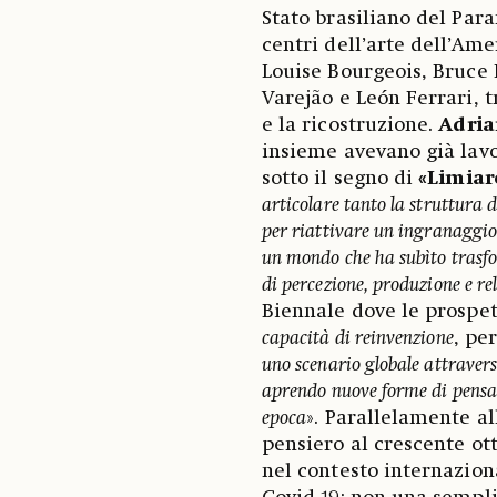
Stato brasiliano del Para
centri dell’arte dell’Am
Louise Bourgeois, Bruce 
Varejão e León Ferrari, t
e la ricostruzione.
Adria
insieme avevano già lavo
sotto il segno di
«Limiar
articolare tanto la struttura de
per riattivare un ingranaggio 
un mondo che ha subìto trasfo
di percezione, produzione e rel
Biennale dove le prospett
capacità di reinvenzione
, pe
uno scenario globale attravers
aprendo nuove forme di pensare
epoca
». Parallelamente a
pensiero al crescente o
nel contesto internazion