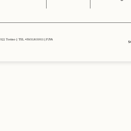
 Torino | TEL. +39.011.819.9111 | P.IVA
S