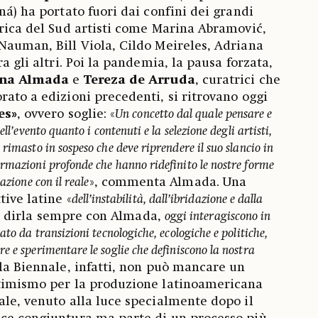
ná) ha portato fuori dai confini dei grandi
erica del Sud artisti come Marina Abramović,
Nauman, Bill Viola, Cildo Meireles, Adriana
ra gli altri. Poi la pandemia, la pausa forzata,
na
Almada
e
Tereza de Arruda
, curatrici che
rato a edizioni precedenti, si ritrovano oggi
es»
, ovvero soglie: «
Un concetto dal quale pensare e
ll’evento quanto i contenuti e la selezione degli artisti,
rimasto in sospeso che deve riprendere il suo slancio in
rmazioni profonde che hanno ridefinito le nostre forme
azione con il reale
», commenta Almada. Una
ive latine «
dell’instabilità, dall’ibridazione e dalla
r dirla sempre con Almada,
oggi interagiscono in
ato da transizioni tecnologiche, ecologiche e politiche,
 e sperimentare le soglie che definiscono la nostra
lla Biennale, infatti, non può mancare un
ttimismo per la produzione latinoamericana
ale, venuto alla luce specialmente dopo il