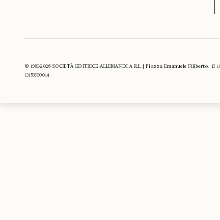
© 1983-2026 SOCIETÀ EDITRICE ALLEMANDI A R.L. | Piazza Emanuele Filiberto, 13 10122
13153930014