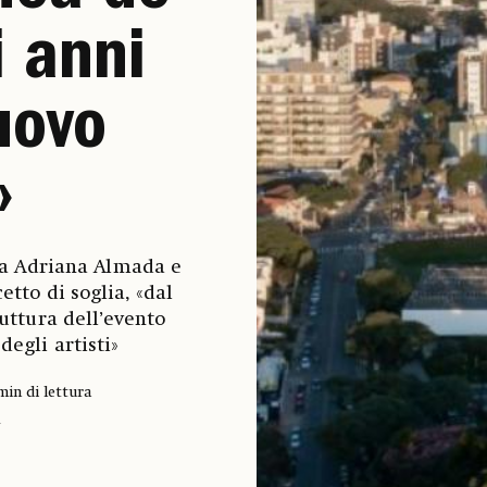
i anni
uovo
»
da Adriana Almada e
etto di soglia, «dal
ruttura dell’evento
degli artisti»
min di lettura
A