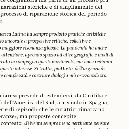
ice congiuntura ma parte di un processo più
 narrazioni storiche e di ampliamento del
processo di riparazione storica del periodo
o.
erica Latina ha sempre prodotto pratiche artistiche
o ancorate a prospettive critiche, collettive e
no maggiore risonanza globale. La pandemia ha anche
di attenzione, aprendo spazio ad altre geografie e modi di
mercato accompagna questi movimenti, ma non crediamo
questo interesse. Si tratta, piuttosto, dell’urgenza di
ere complessità e costruire dialoghi più orizzontali tra
imiares» prevede di estendersi, da Curitiba e
tà dell’America del Sud, arrivando in Spagna,
rie di «episodi» che le curatrici rimarcano
eranze», ma proposte concepite
contesto: «
Diventa sempre meno pertinente pensare