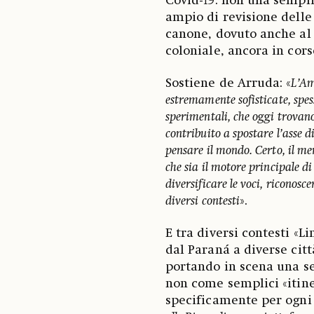
Covid-19: non una sempl
ampio di revisione delle
canone, dovuto anche al 
coloniale, ancora in cors
Sostiene de Arruda: «
L’Am
estremamente sofisticate, spess
sperimentali, che oggi trova
contribuito a spostare l’asse 
pensare il mondo. Certo, il 
che sia il motore principale di 
diversificare le voci, riconosc
diversi contesti
».
E tra diversi contesti «L
dal Paraná a diverse cit
portando in scena una se
non come semplici «itin
specificamente per ogni 