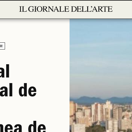
IE
al
al de
nea de