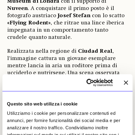
Museum di Londra
con il supporto di
Nuveen
. A conquistare il primo posto è il
fotografo austriaco
Josef Stefan
con lo scatto
«Flying Rodent»
, che ritrae una lince iberica
impegnata in un comportamento tanto
crudele quanto naturale.
Realizzata nella regione di
Ciudad Real
,
l’immagine cattura un giovane esemplare
mentre lancia in aria un roditore prima di
ucciderlo e nutrirsene. Una scena osservata
dall’autore per circa venti minuti, durante un
soggiorno di due settimane trascorso in
appostamento, che restituisce con forza la
dimensione ludica e predatoria della specie.
Questo sito web utilizza i cookie
La lince iberica, un tempo sull’orlo
Utilizziamo i cookie per personalizzare contenuti ed
dell’estinzione, conta oggi oltre 2mila
annunci, per fornire funzionalità dei social media e per
esemplari grazie a programmi di
analizzare il nostro traffico. Condividiamo inoltre
conservazione, diventando simbolo concreto
informazioni sul modo in cui utilizzi il nostro sito con i