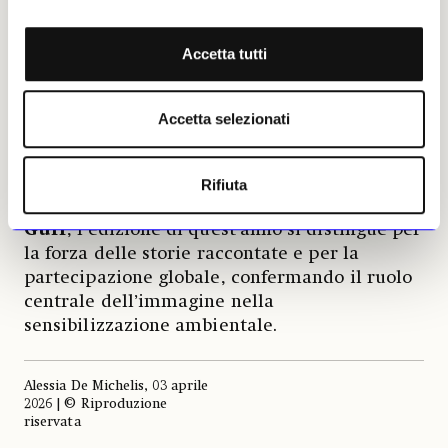
Le opere selezionate, esposte
fino al 12
Accetta tutti
luglio
negli spazi del museo londinese,
testimoniano la
capacità della fotografia
naturalistica contemporanea di coniugare
Accetta selezionati
valore estetico e urgenza narrativa
,
offrendo uno sguardo ravvicinato sulle
dinamiche più complesse del mondo animale.
Rifiuta
Come sottolineato dal direttore
Douglas
Gurr
, l’edizione di quest’anno si distingue per
la forza delle storie raccontate e per la
partecipazione globale, confermando il ruolo
centrale dell’immagine nella
sensibilizzazione ambientale.
Alessia De Michelis, 03 aprile
2026 | © Riproduzione
riservata