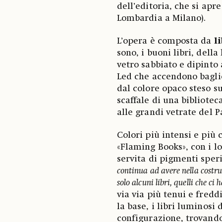
dell’editoria, che si apr
Lombardia a Milano).
L’opera è composta da
l
sono, i buoni libri, dell
vetro sabbiato e dipinto
Led che accendono baglio
dal colore opaco steso su
scaffale di una bibliotec
alle grandi vetrate del P
Colori più intensi e più c
«Flaming Books», con i lor
servita di pigmenti sper
continua ad avere nella costru
solo alcuni libri, quelli che ci
via via più tenui e fred
la base, i libri luminosi
configurazione, trovando