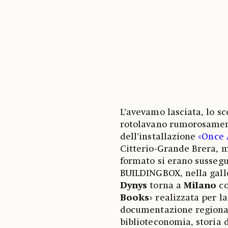
L’avevamo lasciata, lo s
rotolavano rumorosament
dell’installazione
«Once 
Citterio-Grande Brera, me
formato si erano sussegui
BUILDINGBOX, nella gall
Dynys
torna a
Milano
co
Books
» realizzata per l
documentazione regionale
biblioteconomia, storia d