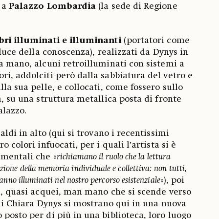
e a
Palazzo Lombardia
(la sede di Regione
ibri illuminati e illuminanti
(portatori come
a luce della conoscenza), realizzati da Dynys in
 a mano, alcuni retroilluminati con sistemi a
ri, addolciti però dalla sabbiatura del vetro e
lla sua pelle, e collocati, come fossero sullo
a, su una struttura metallica posta di fronte
alazzo.
aldi in alto (qui si trovano i recentissimi
o colori infuocati, per i quali l’artista si è
imentali che «
richiamano il ruolo che la lettura
zione della memoria individuale e collettiva: non tutti,
 hanno illuminati nel nostro percorso esistenziale
»), poi
di, quasi acquei, man mano che si scende verso
 di Chiara Dynys si mostrano qui in una nuova
 posto per di più in una biblioteca, loro luogo