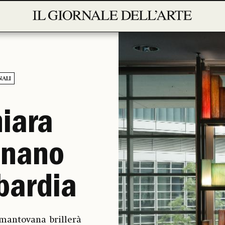
NALI
hiara
inano
bardia
a mantovana brillerà