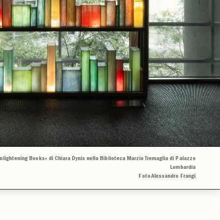
Enlightening Books» di Chiara Dynis nella Biblioteca Marzio Tremaglia di Palazzo
Lombardia
Foto Alessandro Frangi