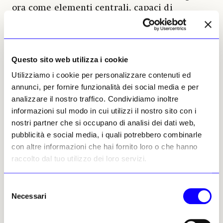
ora come elementi centrali, capaci di
ridefinire la lettura e aprire nuove possibilità
di senso. Attraverso variazioni di luce o azioni
più dirette, come l’applicazione di pigmento
argentato sul retro delle stampe, l’artista
Questo sito web utilizza i cookie
modifica il referente visivo, enfatizzando
Utilizziamo i cookie per personalizzare contenuti ed
alcune componenti e lasciandone altre sullo
annunci, per fornire funzionalità dei social media e per
sfondo, in un equilibrio instabile tra
analizzare il nostro traffico. Condividiamo inoltre
rivelazione e perdita.
L’immagine, così, non
informazioni sul modo in cui utilizzi il nostro sito con i
si offre mai in modo definitivo, ma resta in
nostri partner che si occupano di analisi dei dati web,
tensione
tra ciò che mostra e ciò che
pubblicità e social media, i quali potrebbero combinarle
trattiene.
con altre informazioni che hai fornito loro o che hanno
raccolto dal tuo utilizzo dei loro servizi.
È in questa soglia che si colloca il lavoro. Tra
visibile e nascosto, fedeltà e interpretazione.
Selezione
Necessari
Segni di ossidazione, raschiature, censure ed
del
errori smettono di essere residui per
consenso
diventare materia attiva, zone di intensità