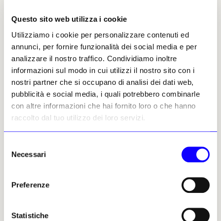
Questo sito web utilizza i cookie
Evocazione duratura
Utilizziamo i cookie per personalizzare contenuti ed
Baselitz conobbe
Elke Kretzschmar
, sua
annunci, per fornire funzionalità dei social media e per
futura moglie, nel 1958, mentre erano
analizzare il nostro traffico. Condividiamo inoltre
entrambi studenti alla Hochschule der Künste
informazioni sul modo in cui utilizzi il nostro sito con i
di Berlino Ovest. Elke è diventata il soggetto
nostri partner che si occupano di analisi dei dati web,
più duraturo dell’artista. A Baselitz piacciono
pubblicità e social media, i quali potrebbero combinarle
i «
piedi nel posto sbagliato
» e, nei suoi famosi
con altre informazioni che hai fornito loro o che hanno
ritratti capovolti Baselitz non cerca di
raccolto dal tuo utilizzo dei loro servizi.
«
illustrare Elke
» ma di «
rimuoverla
», dice.
Nonostante i suoi sforzi, però, «
lei entra nel
Selezione
processo
», che lui lo voglia o no.
Necessari
del
consenso
In queste nuove opere, l’artista è ancora una
volta alle prese con quelle che definisce «
le
Preferenze
convenzioni del genere e il soggetto stesso per creare
qualcosa di nuovo
». Se la tecnica di utilizzare una
Statistiche
sedia a rotelle può rappresentare una svolta