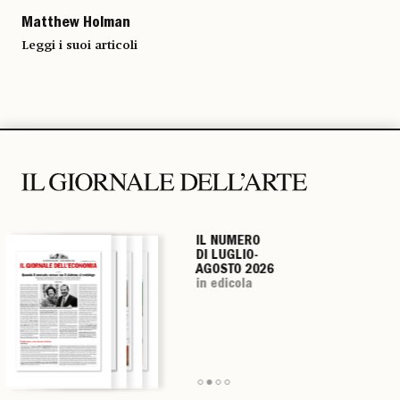
Matthew Holman
Leggi i suoi articoli
IL NUMERO
IL NUMERO
IL NUMERO
IL NUMERO
DI LUGLIO-
DI LUGLIO-
DI LUGLIO-
DI LUGLIO-
AGOSTO 2026
AGOSTO 2026
AGOSTO 2026
AGOSTO 2026
in edicola
in edicola
in edicola
in edicola