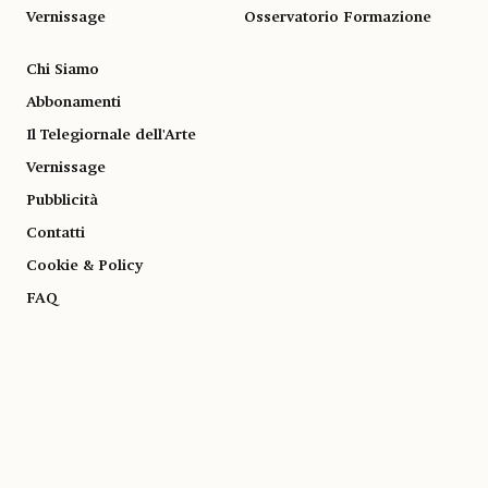
Vernissage
Osservatorio Formazione
Chi Siamo
Abbonamenti
Il Telegiornale dell'Arte
Vernissage
Pubblicità
Contatti
Cookie & Policy
FAQ
© 1983-2026 SOCIETÀ EDITRICE ALLEMANDI A R.L. | Piazza Emanuele Filiberto, 13
10122 Torino | TEL. +39.011.819.9111 | P.IVA 13153930014
SOCIAL