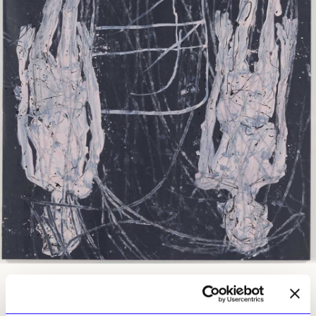
Georg Baselitz, «Indigene Kunst von damals», 2025. © the artist. Photo: Jochen
Littkemann; courtesy of Thaddaeus Ropac