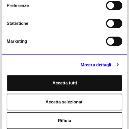
Preferenze
Statistiche
Marketing
Mostra dettagli
Accetta tutti
«
Seguendo involontariamente le orme di Turner, Monet,
Accetta selezionati
Van Gogh, Pissarro, Vallotton e molti altri Cima dà la
sua interpretazione del sole trattandolo secondo la sua
verità prospettica: un piccolo punto di pura luce,
Rifiuta
incandescente e fuggevole
», come sottolinea