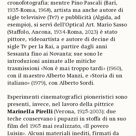
cronofotografia; mentre Pino Pascali (Bari,
1935-Roma, 1968), artista ma anche autore di
sigle televisive (Tv7) e pubblicità (Algida, ad
esempio), si servì dell’Optical Art. Mario Sasso
(Staffolo, Ancona, 1934-Roma, 2023) è stato
pittore, videoartista e autore di decine di
sigle Tv per la Rai, a partire dagli anni
Sessanta fino ai Novanta; sue sono le
introduzioni animate alle mitiche
trasmissioni «Non è mai troppo tardi» (1960),
con il maestro Alberto Manzi, e «Storia di un
italiano» (1979), con Alberto Sordi.
Esperimenti cinematografici pioneristici sono
presenti, invece, nel lavoro della pittrice
Marinella
Pirelli
(Verona, 1925-2003); due
teche conservano i pupazzi in stoffa di un suo
film del 1965 mai realizzato, «Il povero
Luisin». Alcuni materiali inediti, firmati da