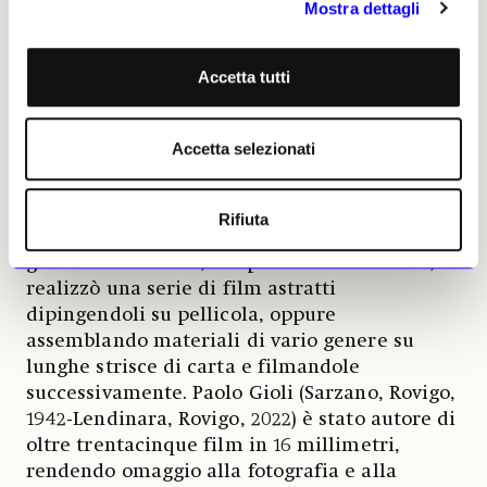
«Rotocalco» (1969), che ruota attorno al tema
Mostra dettagli
della rivista cartacea; o come «Il muro» (1970),
riferito agli anni della Guerra Fredda. Mentre
Accetta tutti
il fiorentino
Andrea Granchi
, con «Che cosa
succede in periferia» (1970) utilizza tecniche
di stop motion.
Accetta selezionati
Forti e differenti personalità artistiche del
percorso espositivo sono
Bruno Ceccobelli,
Rifiuta
Paolo Gioli, Pino Pascali
e
Mario Sasso
. Un
giovane Ceccobelli, nei primi anni Settanta,
realizzò una serie di film astratti
dipingendoli su pellicola, oppure
assemblando materiali di vario genere su
lunghe strisce di carta e filmandole
successivamente. Paolo Gioli (Sarzano, Rovigo,
1942-Lendinara, Rovigo, 2022) è stato autore di
oltre trentacinque film in 16 millimetri,
rendendo omaggio alla fotografia e alla