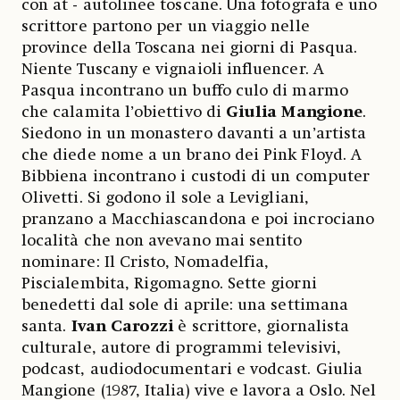
con at - autolinee toscane. Una fotografa e uno
scrittore partono per un viaggio nelle
province della Toscana nei giorni di Pasqua.
Niente Tuscany e vignaioli influencer. A
Pasqua incontrano un buffo culo di marmo
che calamita l’obiettivo di
Giulia Mangione
.
Siedono in un monastero davanti a un’artista
che diede nome a un brano dei Pink Floyd. A
Bibbiena incontrano i custodi di un computer
Olivetti. Si godono il sole a Levigliani,
pranzano a Macchiascandona e poi incrociano
località che non avevano mai sentito
nominare: Il Cristo, Nomadelfia,
Piscialembita, Rigomagno. Sette giorni
benedetti dal sole di aprile: una settimana
santa.
Ivan Carozzi
è scrittore, giornalista
culturale, autore di programmi televisivi,
podcast, audiodocumentari e vodcast. Giulia
Mangione (1987, Italia) vive e lavora a Oslo. Nel