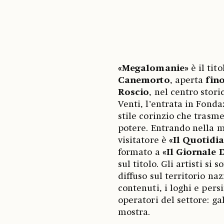
«Megalomanie»
è il tit
Canemorto
, aperta
fino
Roscio
, nel centro stori
Venti, l’entrata in Fond
stile corinzio che trasm
potere. Entrando nella m
visitatore è
«Il Quotidia
formato a
«Il Giornale D
sul titolo. Gli artisti si
diffuso sul territorio n
contenuti, i loghi e pers
operatori del settore: gal
mostra.