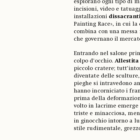
esplorano ogni tipo di me
incisioni, video e tatuag
installazioni
dissacrant
Painting Race», in cui la
combina con una messa i
che governano il mercato
Entrando nel salone princ
colpo d’occhio.
Allestit
piccolo cratere; tutt’int
diventate delle sculture
pieghe si intravedono anc
hanno incorniciato i fra
prima della deformazione
volto in lacrime emerge 
triste e minacciosa, ment
in ginocchio intorno a l
stile rudimentale, grezzo,