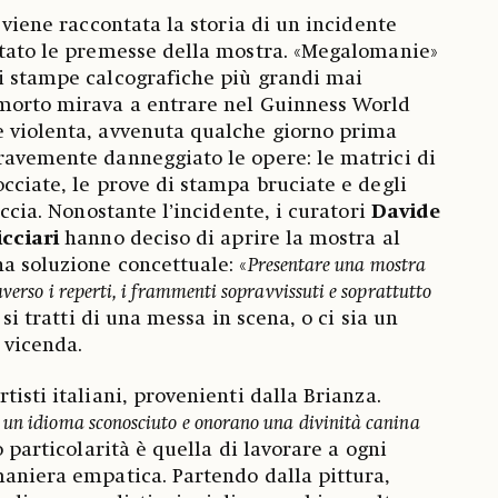
, viene raccontata la storia di un incidente
ltato le premesse della mostra. «Megalomanie»
i stampe calcografiche più grandi mai
emorto mirava a entrare nel Guinness World
e violenta, avvenuta qualche giorno prima
ravemente danneggiato le opere: le matrici di
occiate, le prove di stampa bruciate e degli
accia. Nonostante l’incidente, i curatori
Davide
icciari
hanno deciso di aprire la mostra al
a soluzione concettuale: «
Presentare una mostra
averso i reperti, i frammenti sopravvissuti e soprattutto
 si tratti di una messa in scena, o ci sia un
 vicenda.
tisti italiani, provenienti dalla Brianza.
 un idioma sconosciuto e onorano una divinità canina
ro particolarità è quella di lavorare a ogni
maniera empatica. Partendo dalla pittura,