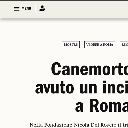
MENU
MENU
MOSTRE
VEDERE A ROMA
REC
Canemort
avuto un inc
a Rom
Nella Fondazione Nicola Del Roscio il tr