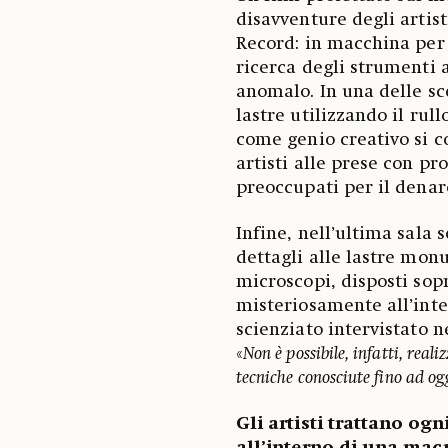
disavventure degli artis
Record: in macchina per R
ricerca degli strumenti 
anomalo. In una delle sc
lastre utilizzando il rull
come genio creativo si 
artisti alle prese con p
preoccupati per il denaro
Infine, nell’ultima sala
dettagli alle lastre monu
microscopi, disposti sopr
misteriosamente all’inter
scienziato intervistato n
«
Non è possibile, infatti, real
tecniche conosciute fino ad o
Gli artisti trattano og
all’interno di una mac