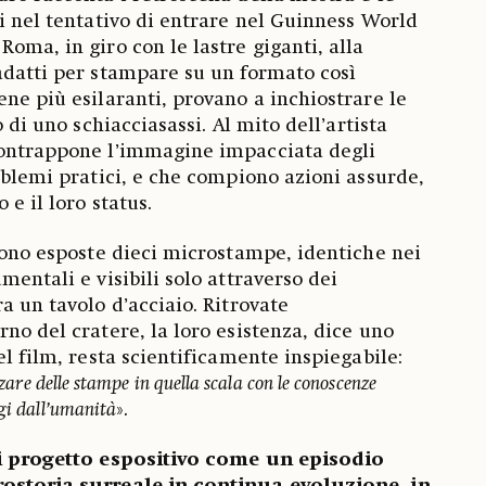
ti nel tentativo di entrare nel Guinness World
oma, in giro con le lastre giganti, alla
adatti per stampare su un formato così
ene più esilaranti, provano a inchiostrare le
o di uno schiacciasassi. Al mito dell’artista
contrappone l’immagine impacciata degli
roblemi pratici, e che compiono azioni assurde,
 e il loro status.
 sono esposte dieci microstampe, identiche nei
mentali e visibili solo attraverso dei
a un tavolo d’acciaio. Ritrovate
no del cratere, la loro esistenza, dice uno
el film, resta scientificamente inspiegabile:
izzare delle stampe in quella scala con le conoscenze
ggi dall’umanità
».
ni progetto espositivo come un episodio
rostoria surreale in continua evoluzione, in