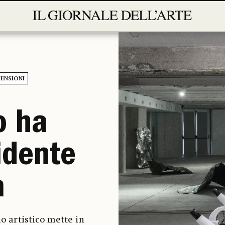
ENSIONI
o ha
idente
a
io artistico mette in