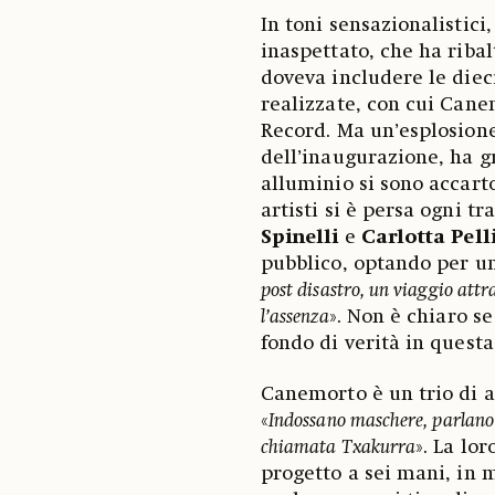
In toni sensazionalistici
inaspettato, che ha riba
doveva includere le diec
realizzate, con cui Can
Record. Ma un’esplosion
dell’inaugurazione, ha g
alluminio si sono accart
artisti si è persa ogni tr
Spinelli
e
Carlotta Pell
pubblico, optando per un
post disastro, un viaggio attr
l’assenza
». Non è chiaro se
fondo di verità in questa
Canemorto è un trio di ar
«
Indossano maschere, parlano
chiamata Txakurra
». La lo
progetto a sei mani, in 