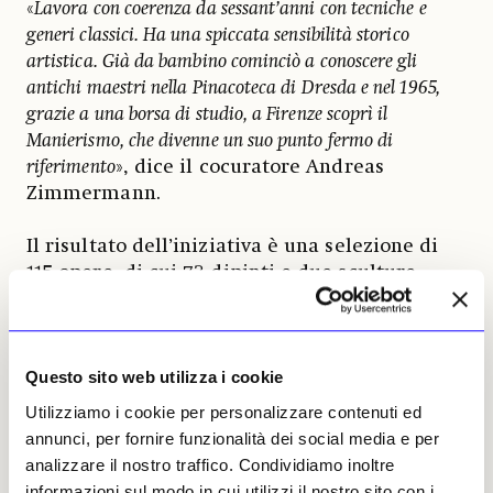
«
Lavora con coerenza da sessant’anni con tecniche e
generi classici. Ha una spiccata sensibilità storico
artistica. Già da bambino cominciò a conoscere gli
antichi maestri nella Pinacoteca di Dresda e nel 1965,
grazie a una borsa di studio, a Firenze scoprì il
Manierismo, che divenne un suo punto fermo di
riferimento
», dice il cocuratore Andreas
Zimmermann.
Il risultato dell’iniziativa è una selezione di
115 opere, di cui 73 dipinti e due sculture
dell’artista, in parte mai esposte a Vienna:
«
Non si tratta tuttavia di una retrospettiva, bensì di una
selezione che si focalizza sul tema della nudità, che
Questo sito web utilizza i cookie
diventa il filo conduttore della mostra
», aggiunge
Zimmermann. Per le opere di Baselitz il
Utilizziamo i cookie per personalizzare contenuti ed
percorso propone blocchi temporali incentrati
annunci, per fornire funzionalità dei social media e per
sulla produzione degli anni ’70, per compiere
analizzare il nostro traffico. Condividiamo inoltre
quindi un balzo alla metà degli anni ’90 fino
informazioni sul modo in cui utilizzi il nostro sito con i