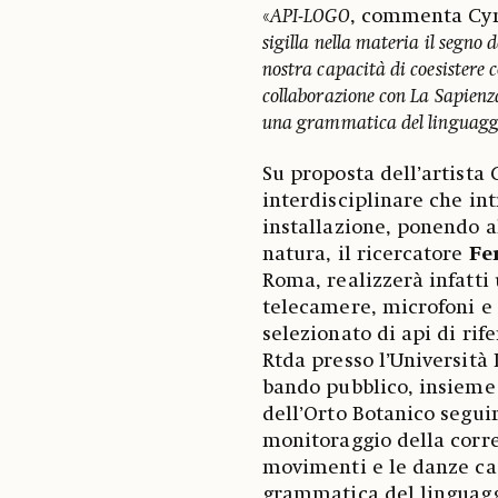
«
API-LOGO
, commenta Cy
sigilla nella materia il segno 
nostra capacità di coesistere co
collaborazione con La Sapienza
una grammatica del linguaggi
Su proposta dell’artista
interdisciplinare che int
installazione, ponendo a
natura, il ricercatore
Fe
Roma, realizzerà infatti 
telecamere, microfoni e
selezionato di api di ri
Rtda presso l’Università
bando pubblico, insieme 
dell’Orto Botanico seguir
monitoraggio della corret
movimenti e le danze cap
grammatica del linguaggi