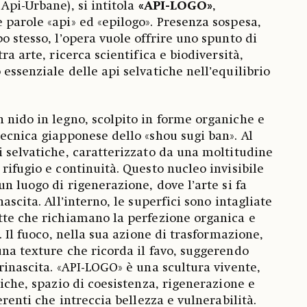
Api-Urbane), si intitola
«API-LOGO»
,
 parole «api» ed «epilogo». Presenza sospesa,
o stesso, l’opera vuole offrire uno spunto di
ra arte, ricerca scientifica e biodiversità,
essenziale delle api selvatiche nell’equilibrio
 nido in legno, scolpito in forme organiche e
tecnica giapponese dello «shou sugi ban». Al
i selvatiche, caratterizzato da una moltitudine
rifugio e continuità. Questo nucleo invisibile
un luogo di rigenerazione, dove l’arte si fa
ascita. All’interno, le superfici sono intagliate
tte che richiamano la perfezione organica e
i. Il fuoco, nella sua azione di trasformazione,
una texture che ricorda il favo, suggerendo
rinascita. «API-LOGO» è una scultura vivente,
tiche, spazio di coesistenza, rigenerazione e
erenti che intreccia bellezza e vulnerabilità.