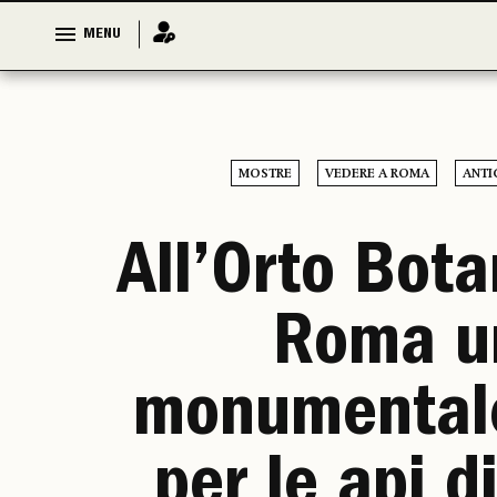
MENU
MENU
MOSTRE
VEDERE A ROMA
ANTI
All’Orto Bota
Roma u
monumental
per le api di