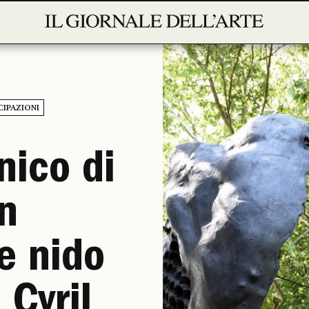
CIPAZIONI
nico di
n
e nido
 Cyril