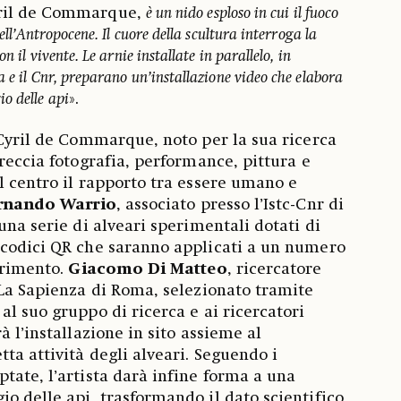
ril de Commarque,
è un nido esploso in cui il fuoco
dell’Antropocene. Il cuore della scultura interroga la
n il vivente. Le arnie installate in parallelo, in
 e il Cnr, preparano un’installazione video che elabora
o delle api
».
 Cyril de Commarque, noto per la sua ricerca
reccia fotografia, performance, pittura e
l centro il rapporto tra essere umano e
rnando Warrio
, associato presso l’Istc-Cnr di
una serie di alveari sperimentali dotati di
 codici QR che saranno applicati a un numero
ferimento.
Giacomo Di Matteo
, ricercatore
 La Sapienza di Roma, selezionato tramite
al suo gruppo di ricerca e ai ricercatori
à l’installazione in sito assieme al
ta attività degli alveari. Seguendo i
tate, l’artista darà infine forma a una
o delle api, trasformando il dato scientifico