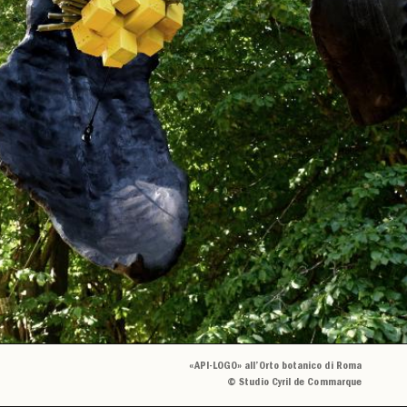
«API-LOGO» all’Orto botanico di Roma
© Studio Cyril de Commarque