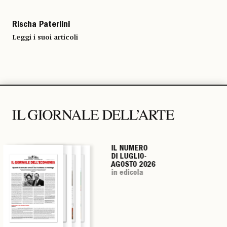
Rischa Paterlini
Leggi i suoi articoli
IL NUMERO
IL NUMERO
IL NUMERO
IL NUMERO
DI LUGLIO-
DI LUGLIO-
DI LUGLIO-
DI LUGLIO-
AGOSTO 2026
AGOSTO 2026
AGOSTO 2026
AGOSTO 2026
in edicola
in edicola
in edicola
in edicola