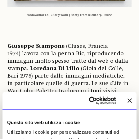
Vedovamazzei, «Early Work (Betty from Richter)», 2022
Giuseppe Stampone
(Cluses, Francia
1974) lavora con la penna Bic, riproducendo
immagini molto spesso tratte dal web o dalla
stampa.
Loredana Di Lillo
(Gioia del Colle,
Bari 1978) parte dalle immagini mediatiche,
in particolare quelle di guerra. Le sue «Life in
War Color Palette» traducono i toni visivi
delle prime pagine dei giornali in geometrie
astratte: grigi, verdi militari, neri, poi rosa,
blu, gialli. Con
Nando Crippa
(Merate,
1974) l’immagine si dissolve in forma. Le sue
Questo sito web utilizza i cookie
piccole sculture in terracotta ispirate a
Utilizziamo i cookie per personalizzare contenuti ed
fotografie di riviste, pubblicità o film, sono