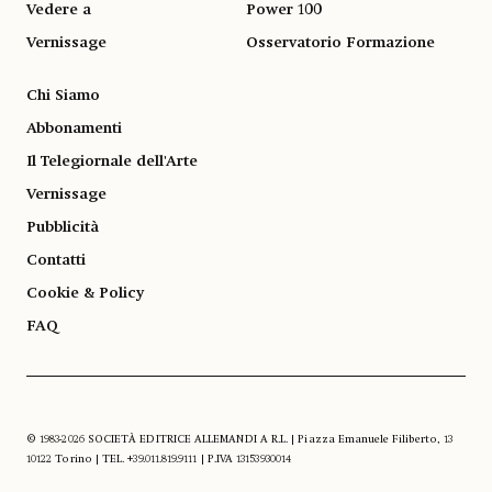
Vedere a
Power 100
Vernissage
Osservatorio Formazione
Chi Siamo
Abbonamenti
Il Telegiornale dell'Arte
Vernissage
Pubblicità
Contatti
Cookie & Policy
FAQ
© 1983-2026 SOCIETÀ EDITRICE ALLEMANDI A R.L. | Piazza Emanuele Filiberto, 13
10122 Torino | TEL. +39.011.819.9111 | P.IVA 13153930014