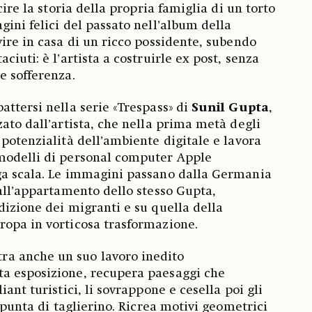
cire la storia della propria famiglia di un torto
gini felici del passato nell’album della
vire in casa di un ricco possidente, subendo
ciuti: è l’artista a costruirle ex post, senza
e sofferenza.
attersi nella serie «Trespass»
di
Sunil Gupta
,
zato dall’artista, che nella prima metà degli
 potenzialità dell’ambiente digitale e lavora
modelli di personal computer Apple
ga scala. Le immagini passano dalla Germania
 all’appartamento dello stesso Gupta,
dizione dei migranti e su quella della
ropa in vorticosa trasformazione.
tra anche un suo lavoro inedito
a esposizione, recupera paesaggi che
iant turistici, li sovrappone e cesella poi gli
n punta di taglierino. Ricrea motivi geometrici