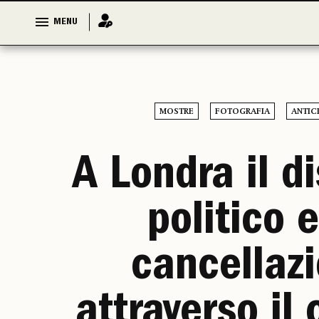
MENU
MENU
MOSTRE
FOTOGRAFIA
ANTIC
A Londra il d
politico e
cancellaz
attraverso il 