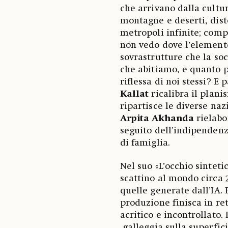
che arrivano dalla cultur
montagne e deserti, diste
metropoli infinite; comp
non vedo dove l’element
sovrastrutture che la so
che abitiamo, e quanto 
riflessa di noi stessi? E
Kallat
ricalibra il planis
ripartisce le diverse naz
Arpita Akhanda
rielabo
seguito dell’indipendenz
di famiglia.
Nel suo «L’occhio sinteti
scattino al mondo circa 2
quelle generate dall’IA. 
produzione finisca in re
acritico e incontrollato.
galleggia sulla superfic