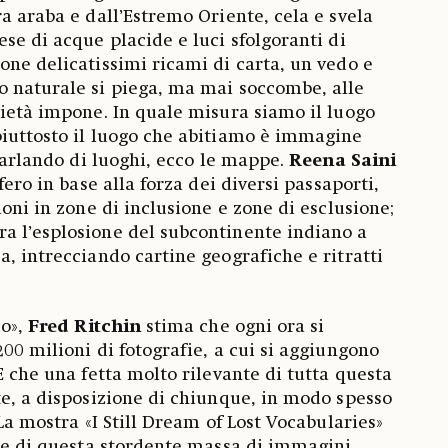
a araba e dall’Estremo Oriente, cela e svela
se di acque placide e luci sfolgoranti di
one delicatissimi ricami di carta, un vedo e
o naturale si piega, ma mai soccombe, alle
cietà impone. In quale misura siamo il luogo
piuttosto il luogo che abitiamo è immagine
 parlando di luoghi, ecco le mappe.
Reena Saini
fero in base alla forza dei diversi passaporti,
ioni in zone di inclusione e zone di esclusione;
ra l’esplosione del subcontinente indiano a
a, intrecciando cartine geografiche e ritratti
co»,
Fred Ritchin
stima che ogni ora si
00 milioni di fotografie, a cui si aggiungono
E che una fetta molto rilevante di tutta questa
te, a disposizione di chiunque, in modo spesso
 La mostra «I Still Dream of Lost Vocabularies»
ie di questa stordente massa di immagini,