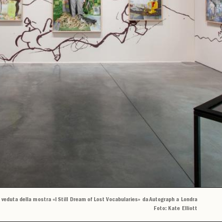
 veduta della mostra «I Still Dream of Lost Vocabularies» da Autograph a Londra
Foto: Kate Elliott