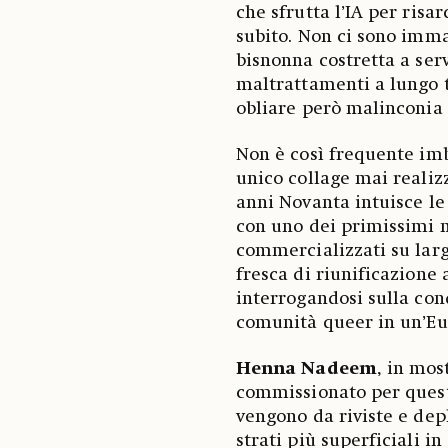
che sfrutta l’IA per risar
subito. Non ci sono imma
bisnonna costretta a ser
maltrattamenti a lungo ta
obliare però malinconia 
Non è così frequente imb
unico collage mai realiz
anni Novanta intuisce le
con uno dei primissimi 
commercializzati su lar
fresca di riunificazione
interrogandosi sulla con
comunità queer in un’Eu
Henna Nadeem
, in mos
commissionato per quest
vengono da riviste e depl
strati più superficiali i