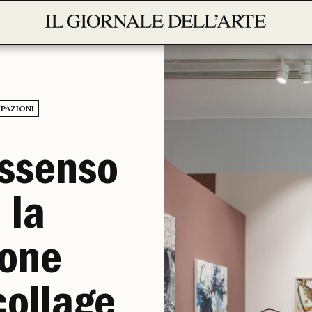
IPAZIONI
issenso
 la
ione
collage