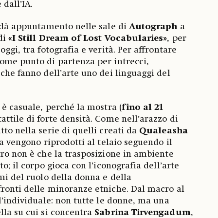
 dall’IA.
i dà appuntamento nelle sale di
Autograph
a
 di
«I Still Dream of Lost Vocabularies»
, per
oggi, tra fotografia e verità. Per affrontare
ome punto di partenza per intrecci,
 che fanno dell’arte uno dei linguaggi del
 è casuale, perché la mostra (
fino al 21
tattile di forte densità. Come nell’arazzo di
tto nella serie di quelli creati da
Qualeasha
ista vengono riprodotti al telaio seguendo il
tro non è che la trasposizione in ambiente
to; il corpo gioca con l’iconografia dell’arte
mi del ruolo della donna e della
ronti delle minoranze etniche. Dal macro al
l’individuale: non tutte le donne, ma una
lla su cui si concentra
Sabrina Tirvengadum
,