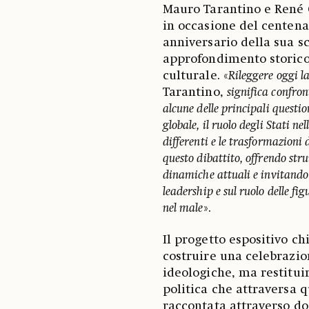
Mauro Tarantino e René G
in occasione del centena
anniversario della sua 
approfondimento storico s
culturale. «
Rileggere oggi l
Tarantino,
significa confron
alcune delle principali quest
globale, il ruolo degli Stati ne
differenti e le trasformazioni 
questo dibattito, offrendo stru
dinamiche attuali e invitando 
leadership e sul ruolo delle f
nel male
».
Il progetto espositivo chi
costruire una celebrazi
ideologiche, ma restitui
politica che attraversa q
raccontata attraverso do