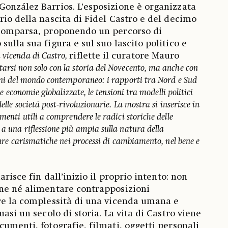
onzález Barrios. L’esposizione è organizzata
rio della nascita di Fidel Castro e del decimo
scomparsa, proponendo un percorso di
ulla sua figura e sul suo lascito politico e
a vicenda di Castro,
riflette il curatore Mauro
tarsi non solo con la storia del Novecento, ma anche con
ioni del mondo contemporaneo: i rapporti tra Nord e Sud
lle economie globalizzate, le tensioni tra modelli politici
delle società post-rivoluzionarie. La mostra si inserisce in
menti utili a comprendere le radici storiche delle
a una riflessione più ampia sulla natura della
igure carismatiche nei processi di cambiamento, nel bene e
arisce fin dall’inizio il proprio intento: non
one né alimentare contrapposizioni
re la complessità di una vicenda umana e
uasi un secolo di storia. La vita di Castro viene
cumenti, fotografie, filmati, oggetti personali