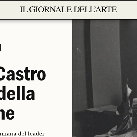
 Castro
della
ne
 umana del leader