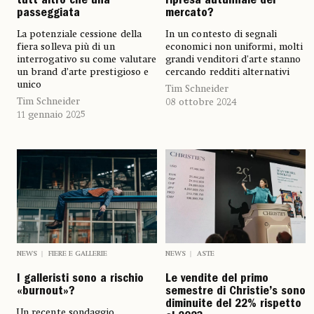
tutt’altro che una
ripresa autunnale del
passeggiata
mercato?
La potenziale cessione della
In un contesto di segnali
fiera solleva più di un
economici non uniformi, molti
interrogativo su come valutare
grandi venditori d'arte stanno
un brand d’arte prestigioso e
cercando redditi alternativi
unico
Tim Schneider
Tim Schneider
08 ottobre 2024
11 gennaio 2025
NEWS
FIERE E GALLERIE
NEWS
ASTE
I galleristi sono a rischio
Le vendite del primo
«burnout»?
semestre di Christie’s sono
diminuite del 22% rispetto
Un recente sondaggio