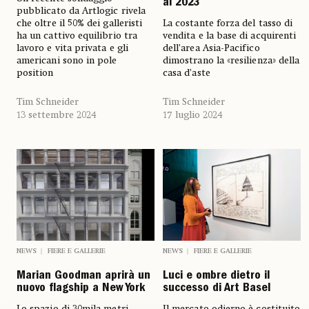
al 2023
pubblicato da Artlogic rivela
che oltre il 50% dei galleristi
La costante forza del tasso di
ha un cattivo equilibrio tra
vendita e la base di acquirenti
lavoro e vita privata e gli
dell’area Asia-Pacifico
americani sono in pole
dimostrano la «resilienza» della
position
casa d’aste
Tim Schneider
Tim Schneider
13 settembre 2024
17 luglio 2024
NEWS
FIERE E GALLERIE
NEWS
FIERE E GALLERIE
Marian Goodman aprirà un
Luci e ombre dietro il
nuovo flagship a New York
successo di Art Basel
Lo spazio di 30mila metri
Il mercato odierno è costituito