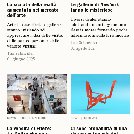
La scalata della realtà
Le gallerie di New York
aumentata nel mercato
fanno le misteriose
dell’arte
Diversi dealer stanno
Artisti, case d’asta e gallerie
adottando un atteggiamento
stanno iniziando ad
«less is more» fornendo poche
apprezzare l’idea delle visite,
informazioni sulle loro mostre
delle partecipazioni e delle
Tim Schneider
vendite virtuali
02 aprile 2025
Tim Schneider
01 giugno 2025
NEWS
FIERE E GALLERIE
NEWS
MERCATO
La vendita di Frieze:
Ci sono probabilità di una