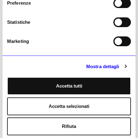
Preferenze
Articoli precedenti
Statistiche
Marketing
Mostra dettagli
NEWS
ASTE
NEWS
ASTE
Christie’s realizza a New
Sotheby’s: doppietta di
Accetta tutti
York 94,6 milioni di dollari
227,9 milioni di dollari alle
con l’arte contemporanea
aste di contemporaneo di
New York
Risultati importanti per Félix
Accetta selezionati
González-Torres e Jean-Michel
Le numerose vendite e i record
Basquiat hanno risollevato la
di più artisti compensano la
collezione De la Cruz e la
scarsa domanda per i lotti
«doppietta» del XXI secolo
Rifiuta
principali
Tim Schneider
Tim Schneider