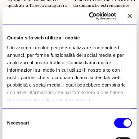
quadrati a Tribeca inaugurerà
da dinamiche estremamente
il 26 ottobre con una mostra
complesse, è difficile da
collettiva di quasi 50 artisti
descrivere e ancora più
difficile da decifrare. La
Tim Schneider
diversità di prospettive
15 luglio 2024
all’interno del collezionismo, il
Questo sito web utilizza i cookie
lavoro sempre maggiore
dietro molte vendite, il crollo
Utilizziamo i cookie per personalizzare contenuti ed
di risultati d’asta di alcuni
annunci, per fornire funzionalità dei social media e per
giovani artisti, la sparizione di
molti speculatori dopo il
analizzare il nostro traffico. Condividiamo inoltre
boom post-Covid, l’effetto
informazioni sul modo in cui utilizzi il nostro sito con i
liste d’attesa e la volontà di
nostri partner che si occupano di analisi dei dati web,
capitalizzare di numerosi
collezionisti agevolano le
pubblicità e social media, i quali potrebbero combinarle
gallerie, ma rendono più
con altre informazioni che hai fornito loro o che hanno
difficile il compito di trarre
raccolto dal tuo utilizzo dei loro servizi.
dalle vendite delle principali
fiere le conclusioni generali
che gli osservatori desiderano
Selezione
Tim Schneider
Necessari
del
14 giugno 2024
consenso