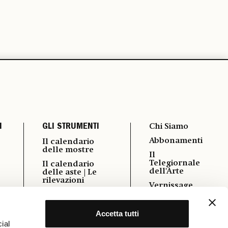
I
GLI STRUMENTI
Chi Siamo
Abbonamenti
Il calendario
delle mostre
Il
Telegiornale
Il calendario
dell'Arte
delle aste | Le
rilevazioni
Vernissage
i
Autori
Pubblicità
Podcast
Accetta tutti
Contatti
Power 100
ial