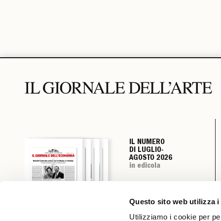
IL NUMERO
IL NUMERO
IL NUMERO
IL NUMERO
DI LUGLIO-
DI LUGLIO-
DI LUGLIO-
DI LUGLIO-
AGOSTO 2026
AGOSTO 2026
AGOSTO 2026
AGOSTO 2026
in edicola
in edicola
in edicola
in edicola
Questo sito web utilizza i
Utilizziamo i cookie per pe