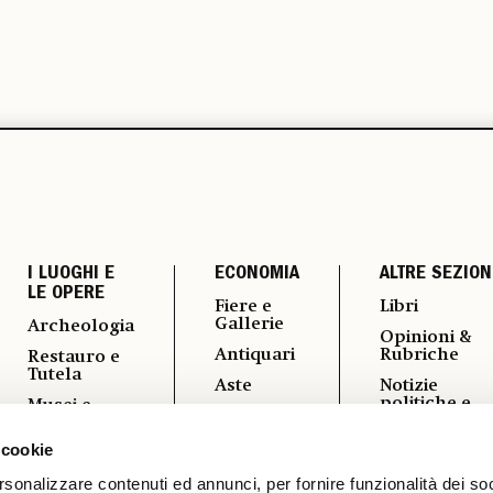
I LUOGHI E
ECONOMIA
ALTRE SEZION
LE OPERE
Fiere e
Libri
Gallerie
Archeologia
Opinioni &
Antiquari
Rubriche
Restauro e
Tutela
Aste
Notizie
politiche e
Musei e
Arte &
professional
Fondazioni
Imprese
 cookie
Fotografia
Turismo
Mercato
Culturale
Vedere a
rsonalizzare contenuti ed annunci, per fornire funzionalità dei soc