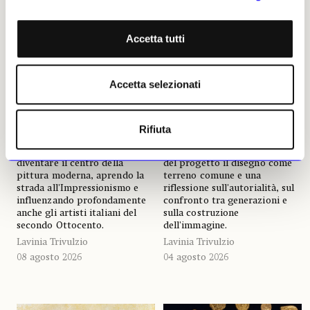
sguardo impressionista. La
e CANEMORTO è in scena a
lezione di Pescara
Firenze
Accetta tutti
Il Museo dell'Ottocento
La Galleria Poggiali presenta
Fondazione Di Persio-Pallotta
un progetto inedito costruito
dedica una mostra alla Scuola
nel corso di mesi di lavoro
di Barbizon, presentando per
condiviso tra Enzo Cucchi e il
Accetta selezionati
la prima volta l'intero nucleo
collettivo CANEMORTO. Due
francese della propria
mostre autonome, allestite in
collezione. Un percorso che
due sedi distinte della galleria,
ricostruisce la stagione in cui
raccontano uno stesso
Rifiuta
il paesaggio smise di essere
processo creativo attraverso
semplice sfondo narrativo per
prospettive opposte. Al centro
diventare il centro della
del progetto il disegno come
pittura moderna, aprendo la
terreno comune e una
strada all'Impressionismo e
riflessione sull'autorialità, sul
influenzando profondamente
confronto tra generazioni e
anche gli artisti italiani del
sulla costruzione
secondo Ottocento.
dell'immagine.
Lavinia Trivulzio
Lavinia Trivulzio
08 agosto 2026
04 agosto 2026