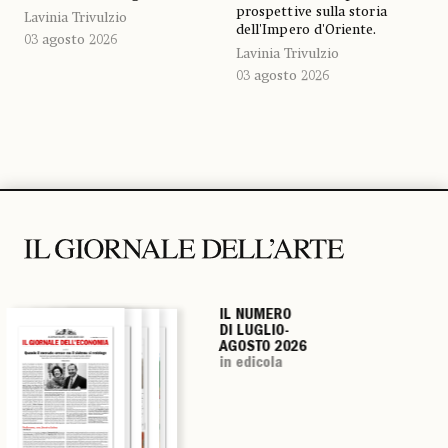
prospettive sulla storia
Lavinia Trivulzio
dell'Impero d'Oriente.
03 agosto 2026
Lavinia Trivulzio
03 agosto 2026
IL NUMERO
IL NUMERO
IL NUMERO
IL NUMERO
DI LUGLIO-
DI LUGLIO-
DI LUGLIO-
DI LUGLIO-
AGOSTO 2026
AGOSTO 2026
AGOSTO 2026
AGOSTO 2026
in edicola
in edicola
in edicola
in edicola