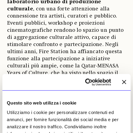
laboratorio urbano di produzione
culturale
, con una forte attenzione alla
connessione tra artisti, curatori e pubblico.
Eventi pubblici, workshop e proiezioni
cinematografiche rendono lo spazio un punto
di aggregazione culturale attivo, capace di
stimolare confronto e partecipazione. Negli
ultimi anni, Fire Station ha affiancato questa
funzione alla partecipazione a iniziative
culturali più ampie, come la Qatar-MENASA
Years of Culture, che ha visto nello spazio il
lancio di programmi interdisciplinari e
collaborazioni artistiche.
Questo sito web utilizza i cookie
Lavinia Trivulzio, 05 febbraio
2026 | © Riproduzione
Utilizziamo i cookie per personalizzare contenuti ed
riservata
annunci, per fornire funzionalità dei social media e per
analizzare il nostro traffico. Condividiamo inoltre