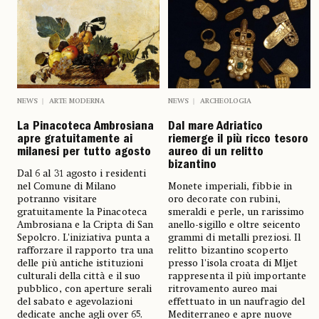
NEWS
ARTE MODERNA
NEWS
ARCHEOLOGIA
La Pinacoteca Ambrosiana
Dal mare Adriatico
apre gratuitamente ai
riemerge il più ricco tesoro
milanesi per tutto agosto
aureo di un relitto
bizantino
Dal 6 al 31 agosto i residenti
nel Comune di Milano
Monete imperiali, fibbie in
potranno visitare
oro decorate con rubini,
gratuitamente la Pinacoteca
smeraldi e perle, un rarissimo
Ambrosiana e la Cripta di San
anello-sigillo e oltre seicento
Sepolcro. L'iniziativa punta a
grammi di metalli preziosi. Il
rafforzare il rapporto tra una
relitto bizantino scoperto
delle più antiche istituzioni
presso l'isola croata di Mljet
culturali della città e il suo
rappresenta il più importante
pubblico, con aperture serali
ritrovamento aureo mai
del sabato e agevolazioni
effettuato in un naufragio del
dedicate anche agli over 65.
Mediterraneo e apre nuove